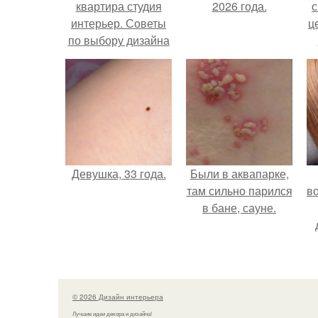
квартира студия
2026 года.
с
интерьер. Советы
ц
по выбору дизайна
однокомнатной
квартиры
Девушка, 33 года.
Были в аквапарке,
там сильно парился
в
в бане, сауне.
© 2026 Дизайн интерьера
Лучшие идеи декора и дизайна!