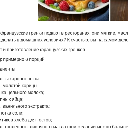
 французские гренки подают в ресторанах, они мягкие, мас
 сделать в домашних условиях? К счастью, вы на самом деле
т и приготовление французских гренков
: примерно 6 порций
диенты:
. л. сахарного песка;
 л. молотой корицы;
ашка цельного молока;
упных яйца;
 л. ванильного экстракта;
потка соли;
мтиков хлеба для тостов;
т. л. топленого сливочного масла (при желании можно больше