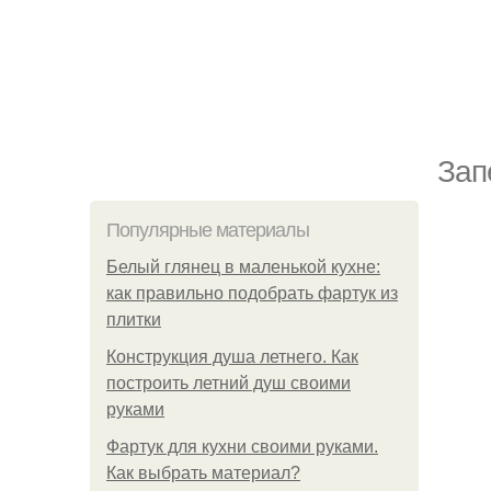
Зап
Популярные материалы
Белый глянец в маленькой кухне:
как правильно подобрать фартук из
плитки
Конструкция душа летнего. Как
построить летний душ своими
руками
Фартук для кухни своими руками.
Как выбрать материал?