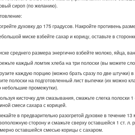
новый сироп (по желанию).
товление:
зогрейте духовку до 175 градусов. Накройте противень раз
небольшой миске взбейте сахар и корицу, оставьте в сторонк
миске среднего размера энергично взбейте молоко, яйца, ван
зрежьте каждый ломтик хлеба на три полоски (вы можете сло
грузите каждую порцию (можно брать сразу по две штучки) в
ите полоски на подготовленный лист выпечки (их можно клас
о небольшие промежутки).
пользуя кисточку для смазывания, смажьте слегка полоски 1 
иной смеси сахара с корицей.
пекайте в предварительно разогретой духовке в течение 13 
воположную сторону и смажьте сверху оставшейся 1 ст. л. 
мерно оставшейся смесью корицы с сахаром.