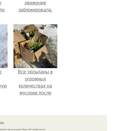
е
движение
ло
заблокировала.
е
 не
ды.
с
Все тюльпаны в
огромных
кую
количествах на
мусорки после
праздника
повыбрасывали.
язь
решено при указании обратной гиперссылки.