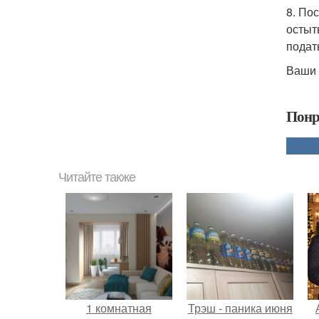
8. По
остыт
подат
Ваши 
Понр
Читайте также
1 комнатная
Трэш - паника июня