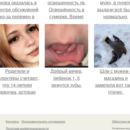
нова оказалась в
освещенность лк.
мужу, в пункт
ентре обсуждений
Освещённость в
выдачи всё бы
из-за перемен в
сумерки. Время
нормально,
личной жизни.
изменения
примерил вс
интенсивности
хорошо, ничего
освещенности
предвещало бе
Родители и
Добрый вечер,
Шли с мужем 
олонтёры считают,
ребенок 1, 5
магазина я
что 14-летняя
режутся зубы.
заметила вот та
девочка, которая
птичку.
якобы погибла во
время атаки
Дронов в Туапсе,
на самом деле
Контакты
Пользовательское соглашение
Обратная св
жива.
Политика конфидециальности
Копирование раз