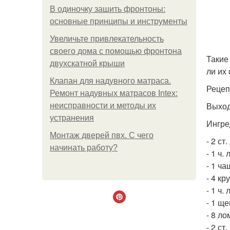
В одиночку зашить фронтоны:
основные принципы и инструменты
Увеличьте привлекательность
своего дома с помощью фронтона
Такие
двухскатной крыши
ли их
Клапан для надувного матраса.
Рецеп
Ремонт надувных матрасов Intex:
Выход
неисправности и методы их
устранения
Ингре
Монтаж дверей пвх. С чего
- 2 ст
начинать работу?
- 1 ч.
- 1 ч
- 4 кр
- 1 ч.
- 1 ще
- 8 ло
- 2 с