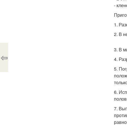
- кле
Приго
1. Ра
2. В 
3. В 
⇦
4. Ра
5. По
полож
тольк
6. Ис
полов
7. Вы
проти
равно