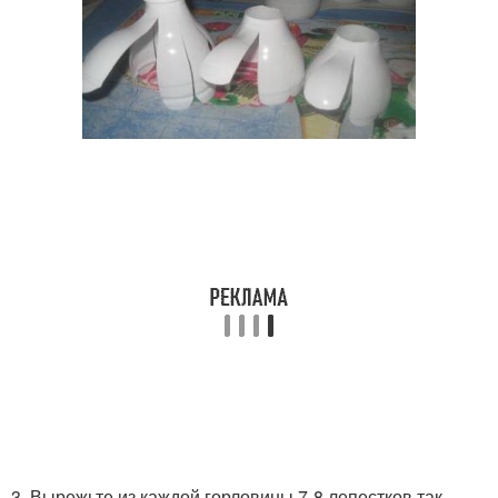
3. Вырежьте из каждой горловины 7-8 лепестков так,