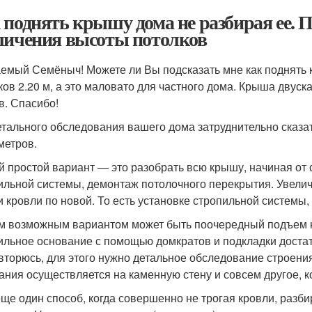
 поднять крышу дома не разбирая ее. 
личения высоты потолков
емый Семёныч! Можете ли Вы подсказать мне как поднять к
ков 2.20 м, а это маловато для частного дома. Крыша двус
в. Спасибо!
етального обследования вашего дома затруднительно сказа
метров.
 простой вариант — это разобрать всю крышу, начиная от
ильной системы, демонтаж потолочного перекрытия. Увели
и кровли по новой. То есть установке стропильной системы,
м возможным вариантом может быть поочередный подъем ка
ильное основание с помощью домкратов и подкладки доста
вторюсь, для этого нужно детальное обследование строения
ания осуществляется на каменную стену и совсем другое, 
еще один способ, когда совершенно не трогая кровли, разби