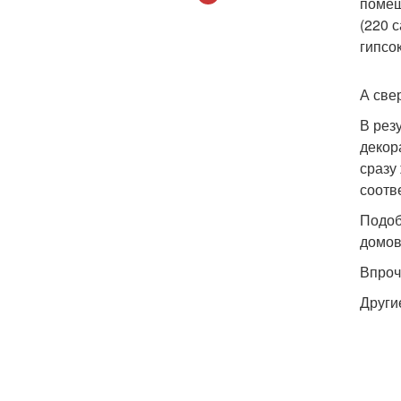
помещ
(220 
гипсо
А све
В рез
декор
сразу
соотв
Подоб
домов
Впроч
Други