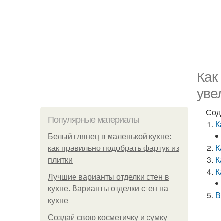
Как
уве
Сод
Популярные материалы
К
Белый глянец в маленькой кухне:
К
как правильно подобрать фартук из
К
плитки
К
Лучшие варианты отделки стен в
кухне. Варианты отделки стен на
В
кухне
Создай свою косметичку и сумку