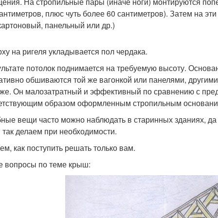
ения. На стропильные пары (иначе ноги) монтируются поп
сантиметров, плюс чуть более 60 сантиметров). Затем на эт
картоновый, панельный или др.)
рху на ригеля укладывается пол чердака.
ультате потолок поднимается на требуемую высоту. Основа
ативно обшиваются той же вагонкой или панелями, другими
 же. Он малозатратный и эффективный по сравнению с пре
етствующим образом оформленным стропильным основаниям
ные вещи часто можно наблюдать в старинных зданиях, да 
 так делаем при необходимости.
ем, как поступить решать только вам.
е вопросы по теме крыш: