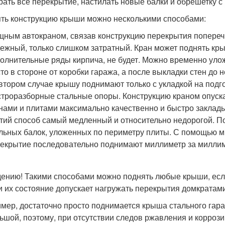
рать все перекрытие, настилать новые балки и обрешетку с
ть конструкцию крыши можно несколькими способами:
ным автокраном, связав конструкцию перекрытия попереч
ежный, только слишком затратный. Кран может поднять кры
олнительные ряды кирпича, не будет. Можно временно уло
то в стороне от коробки гаража, а после выкладки стен до 
втором случае крышу поднимают только с укладкой на под
троразборные стальные опоры. Конструкцию краном опуска
нами и плитами максимально качественно и быстро заклад
тий способ самый медленный и относительно недорогой. П
льных балок, уложенных по периметру плиты. С помощью м
екрытие последовательно поднимают миллиметр за миллим
дению! Такими способами можно поднять любые крыши, есл
 и их состояние допускает нагружать перекрытия домкратам
мер, достаточно просто поднимается крыша стального гара
ьшой, поэтому, при отсутствии следов ржавления и коррози