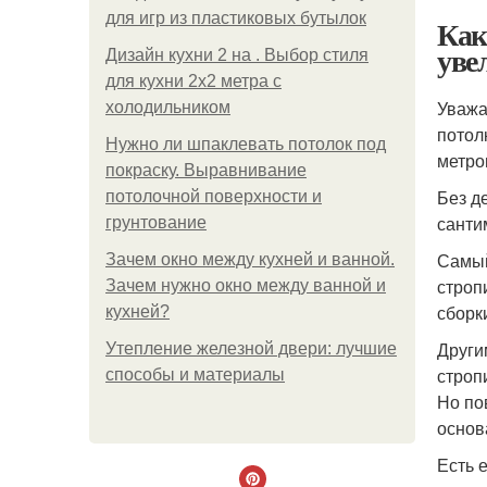
для игр из пластиковых бутылок
Как
уве
Дизайн кухни 2 на . Выбор стиля
для кухни 2х2 метра с
Уважа
холодильником
потол
Нужно ли шпаклевать потолок под
метро
покраску. Выравнивание
Без д
потолочной поверхности и
санти
грунтование
Самый
Зачем окно между кухней и ванной.
строп
Зачем нужно окно между ванной и
сборк
кухней?
Други
Утепление железной двери: лучшие
строп
способы и материалы
Но по
основ
Есть 