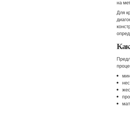
на ме
Для к
диаго
конст
опред
Как
Предл
проце
мин
нес
жес
про
мат