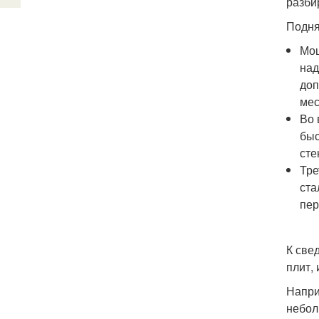
разби
Подня
Мощ
над
доп
мес
Во 
быс
сте
Тре
ста
пер
К све
плит,
Напри
небол