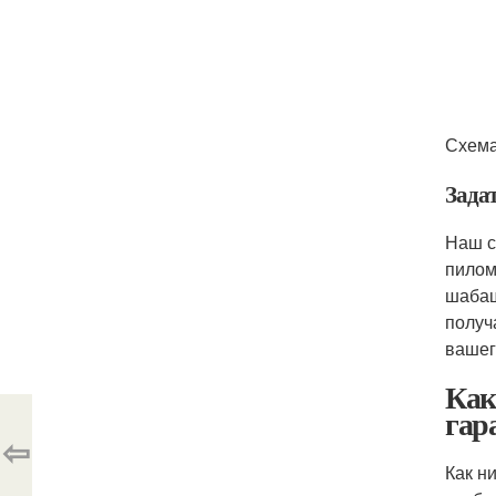
Схема
Зада
Наш с
пилом
шабаш
получ
вашег
Как
гар
⇦
Как н