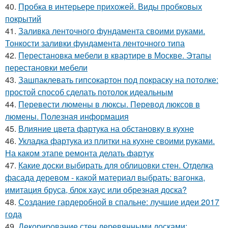
40.
Пробка в интерьере прихожей. Виды пробковых
покрытий
41.
Заливка ленточного фундамента своими руками.
Тонкости заливки фундамента ленточного типа
42.
Перестановка мебели в квартире в Москве. Этапы
перестановки мебели
43.
Зашпаклевать гипсокартон под покраску на потолке:
простой способ сделать потолок идеальным
44.
Перевести люмены в люксы. Перевод люксов в
люмены. Полезная информация
45.
Влияние цвета фартука на обстановку в кухне
46.
Укладка фартука из плитки на кухне своими руками.
На каком этапе ремонта делать фартук
47.
Какие доски выбирать для облицовки стен. Отделка
фасада деревом - какой материал выбрать: вагонка,
имитация бруса, блок хаус или обрезная доска?
48.
Создание гардеробной в спальне: лучшие идеи 2017
года
49.
Декорирование стен деревянными досками: