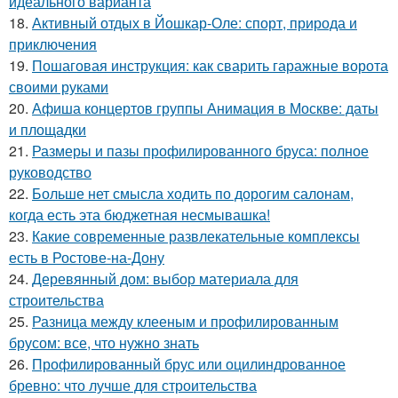
идеального варианта
18.
Активный отдых в Йошкар-Оле: спорт, природа и
приключения
19.
Пошаговая инструкция: как сварить гаражные ворота
своими руками
20.
Афиша концертов группы Анимация в Москве: даты
и площадки
21.
Размеры и пазы профилированного бруса: полное
руководство
22.
Больше нет смысла ходить по дорогим салонам,
когда есть эта бюджетная несмывашка!
23.
Какие современные развлекательные комплексы
есть в Ростове-на-Дону
24.
Деревянный дом: выбор материала для
строительства
25.
Разница между клееным и профилированным
брусом: все, что нужно знать
26.
Профилированный брус или оцилиндрованное
бревно: что лучше для строительства