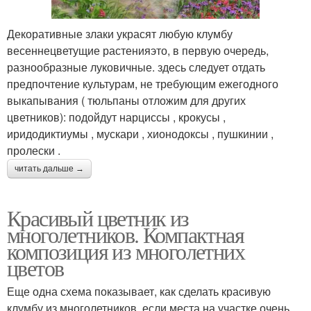
Декоративные злаки украсят любую клумбу
весеннецветущие растенияэто, в первую очередь,
разнообразные луковичные. здесь следует отдать
предпочтение культурам, не требующим ежегодного
выкапывания ( тюльпаны отложим для других
цветников): подойдут нарциссы , крокусы ,
иридодиктиумы , мускари , хионодоксы , пушкинии ,
пролески .
читать дальше →
Красивый цветник из
многолетников. Компактная
композиция из многолетних
цветов
Еще одна схема показывает, как сделать красивую
клумбу из многолетников, если места на участке очень