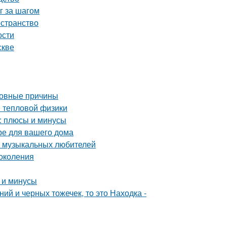
г за шагом
остранство
ости
скве
новные причины
ы тепловой физики
: плюсы и минусы
ре для вашего дома
а музыкальных любителей
околения
 и минусы
ий и черных тожечек, то это Находка -