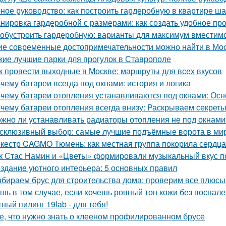
ное руководство: как построить гардеробную в квартире ша
нировка гардеробной с размерами: как создать удобное пр
 обустроить гардеробную: варианты для максимум вместим
ие современные достопримечательности можно найти в Мо
кие лучшие парки для прогулок в Ставрополе
к провести выходные в Москве: маршруты для всех вкусов
чему батареи всегда под окнами: история и логика
чему батареи отопления устанавливаются под окнами: Ос
чему батареи отопления всегда внизу: Раскрываем секрет
жно ли устанавливать радиаторы отопления не под окнами
склюзивный выбор: самые лучшие подъёмные ворота в ми
кестр CAGMO Тюмень: как местная группа покорила сердц
к Стас Намин и «Цветы» формировали музыкальный вкус п
здание уютного интерьера: 5 основных правил
бираем брус для строительства дома: проверим все плюсы
шь в том случае, если хочешь ровный тон кожи без воспален
ный пилинг 19lab - для тебя!
е, что нужно знать о клееном профилированном брусе