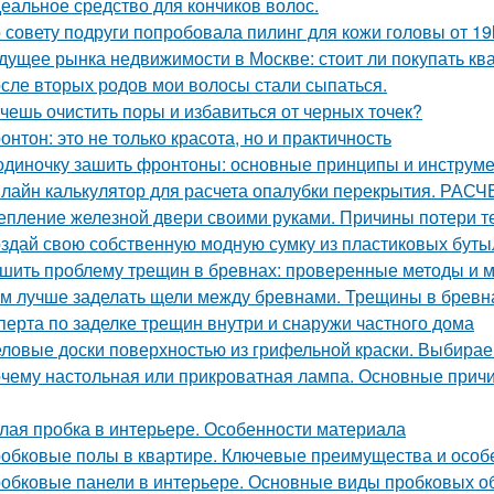
еальное средство для кончиков волос.
 совету подруги попробовала пилинг для кожи головы от 19
дущее рынка недвижимости в Москве: стоит ли покупать ква
сле вторых родов мои волосы стали сыпаться.
чешь очистить поры и избавиться от черных точек?
онтон: это не только красота, но и практичность
одиночку зашить фронтоны: основные принципы и инструм
лайн калькулятор для расчета опалубки перекрытия. 
епление железной двери своими руками. Причины потери т
здай свою собственную модную сумку из пластиковых буты
шить проблему трещин в бревнах: проверенные методы и 
м лучше заделать щели между бревнами. Трещины в бревн
сперта по заделке трещин внутри и снаружи частного дома
ловые доски поверхностью из грифельной краски. Выбирае
чему настольная или прикроватная лампа. Основные причи
лая пробка в интерьере. Особенности материала
обковые полы в квартире. Ключевые преимущества и особ
обковые панели в интерьере. Основные виды пробковых о