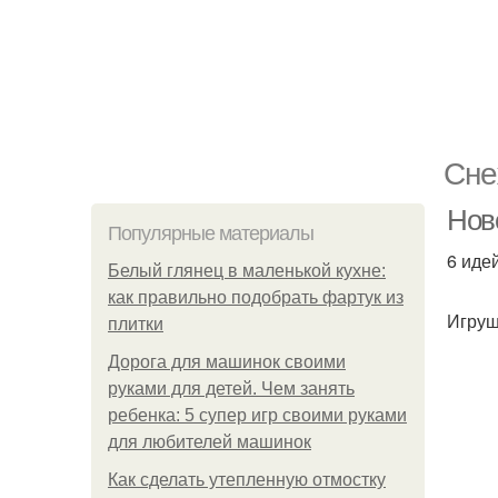
Сне
Нов
Популярные материалы
6 иде
Белый глянец в маленькой кухне:
как правильно подобрать фартук из
Игруш
плитки
Дорога для машинок своими
руками для детей. Чем занять
ребенка: 5 супер игр своими руками
для любителей машинок
Как сделать утепленную отмостку