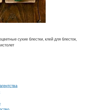
цветные сухие блестки, клей для блесток,
пистолет
агентства
р
о
дство