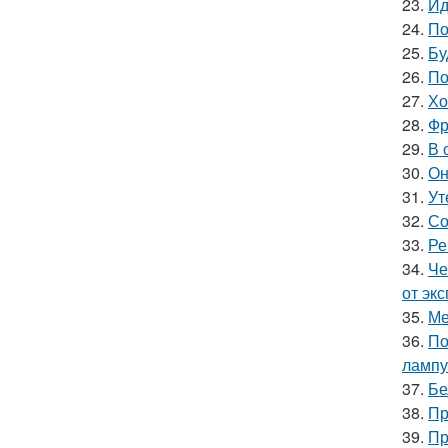
23.
Ид
24.
По
25.
Бу
26.
По
27.
Хо
28.
Фр
29.
В 
30.
Он
31.
Ут
32.
Со
33.
Ре
34.
Че
от эк
35.
Ме
36.
По
лампу
37.
Бе
38.
Пр
39.
Пр