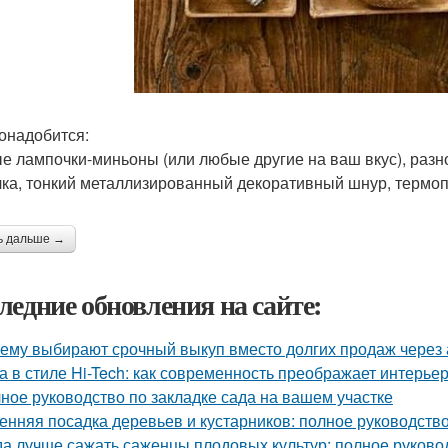
онадобится:
е лампочки-миньоны (или любые другие на ваш вкус), разно
чка, тонкий металлизированный декоративный шнур, термо
ь дальше →
ледние обновления на сайте:
ему выбирают срочный выкуп вместо долгих продаж через 
а в стиле Hi-Tech: как современность преображает интерье
ное руководство по закладке сада на вашем участке
енняя посадка деревьев и кустарников: полное руководств
да лучше сажать саженцы плодовых культур: полное руково