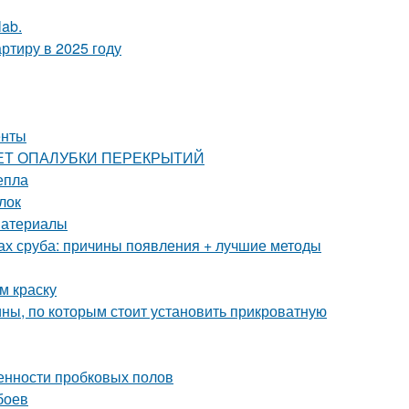
lab.
ртиру в 2025 году
енты
РАСЧЕТ ОПАЛУБКИ ПЕРЕКРЫТИЙ
епла
лок
материалы
ах сруба: причины появления + лучшие методы
м краску
ны, по которым стоит установить прикроватную
енности пробковых полов
боев