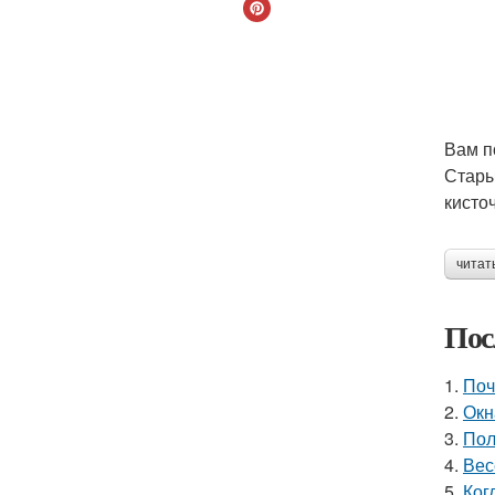
Вам п
Стары
кисто
читат
Пос
1.
Поч
2.
Окн
3.
Пол
4.
Вес
5.
Ког