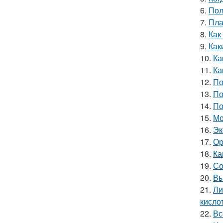
6.
Пол
7.
Пла
8.
Как
9.
Как
10.
Ка
11.
Ка
12.
По
13.
По
14.
По
15.
Мо
16.
Эк
17.
Ор
18.
Ка
19.
Со
20.
Вы
21.
Ли
кислот
22.
Вс