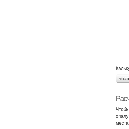
Кальк
читат
Рас
Чтобы
опалу
места