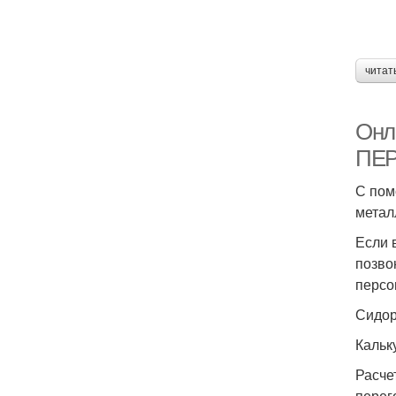
читат
Онл
ПЕ
С пом
метал
Если 
позво
персо
Сидор
Кальк
Расче
перег