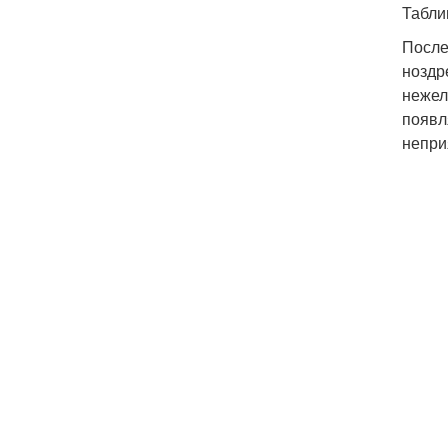
Табли
После
ноздр
нежел
появл
непри