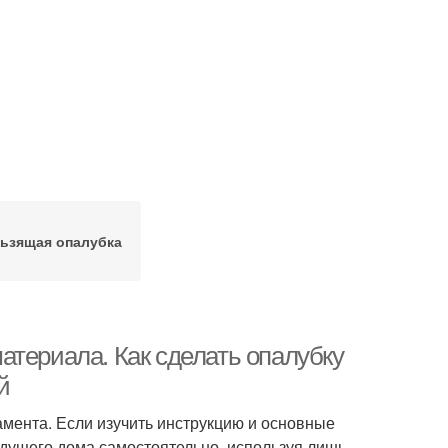
ьзящая опалубка
атериала. Как сделать опалубку
й
амента. Если изучить инструкцию и основные
будущего дома самостоятельно, используя лишь