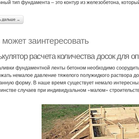
чный тип фундамента – это контур из железобетона, которы
ь дальше →
 может заинтересовать
ькулятор расчета количества досок для о
аливки фундаментной ленты бетоном необходимо соорудить
жать немалое давление тяжелого полужидкого раствора до 
анную форму. В наше время существует немало интересных 
инстве случаев при индивидуальном «малом» строительств