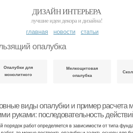
ДИЗАЙН ИНТЕРЬЕРА
лучшие идеи декора и дизайна!
главная
новости
статьи
льзящий опалубка
Опалубки для
Мелкощитовая
Скол
монолитного
опалубка
перекрытия
овные виды опалубки и пример расчета м
ими руками: последовательность действи
й порядок работ определяется в зависимости от типа фунд
 работ, то можно построить опалубку и залить основу для 