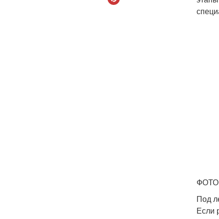
специ
ФОТО:
Под л
Если 