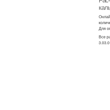
Рас
кал
Онлай
колич
Для о
Все р
3.03.