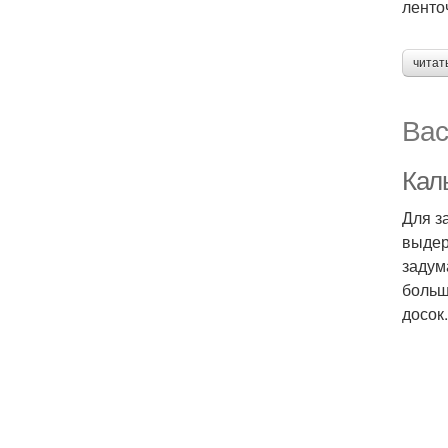
ленто
читат
Вас
Кал
Для з
выдер
задум
больш
досок.