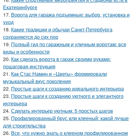
Екатеринбурге
17.
Ворота для гаража подъемные: выбор, установка и
уход
18.
Какие традиции и обычаи Санкт-Петербурга
сохраняются до сих пор
19.
Полный гид по гаражным и уличным воротам: все
виды и особенности
20.
Как сделать ворота в гараж своими руками:
пошаговая инструкция
21.
Как Стас Намин и «Цветы» формировали
музыкальный вкус поколения
22.
Простые шаги к созданию идеального интерьера
23.
Простые шаги к созданию уютного и элегантного
интерьера
24.
Сделать интерьер уютным: 5 простых шагов
25.
Профилированный брус или клееный: какой лучше
для строительства
26.
Все, что нужно знать о клееном профилированном