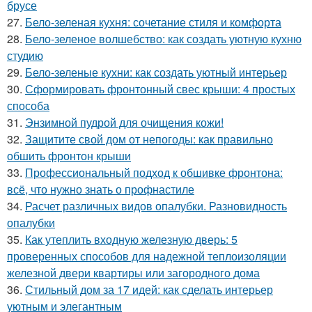
брусе
27.
Бело-зеленая кухня: сочетание стиля и комфорта
28.
Бело-зеленое волшебство: как создать уютную кухню
студию
29.
Бело-зеленые кухни: как создать уютный интерьер
30.
Сформировать фронтонный свес крыши: 4 простых
способа
31.
Энзимной пудрой для очищения кожи!
32.
Защитите свой дом от непогоды: как правильно
обшить фронтон крыши
33.
Профессиональный подход к обшивке фронтона:
всё, что нужно знать о профнастиле
34.
Расчет различных видов опалубки. Разновидность
опалубки
35.
Как утеплить входную железную дверь: 5
проверенных способов для надежной теплоизоляции
железной двери квартиры или загородного дома
36.
Стильный дом за 17 идей: как сделать интерьер
уютным и элегантным