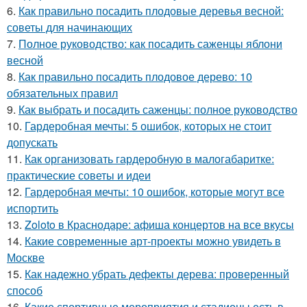
6.
Как правильно посадить плодовые деревья весной:
советы для начинающих
7.
Полное руководство: как посадить саженцы яблони
весной
8.
Как правильно посадить плодовое дерево: 10
обязательных правил
9.
Как выбрать и посадить саженцы: полное руководство
10.
Гардеробная мечты: 5 ошибок, которых не стоит
допускать
11.
Как организовать гардеробную в малогабаритке:
практические советы и идеи
12.
Гардеробная мечты: 10 ошибок, которые могут все
испортить
13.
Zoloto в Краснодаре: афиша концертов на все вкусы
14.
Какие современные арт-проекты можно увидеть в
Москве
15.
Как надежно убрать дефекты дерева: проверенный
способ
16.
Какие спортивные мероприятия и стадионы есть в