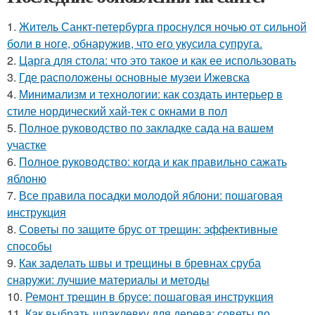
1.
Житель Санкт-петербурга проснулся ночью от сильной
боли в ноге, обнаружив, что его укусила супруга.
2.
Царга для стола: что это такое и как ее использовать
3.
Где расположены основные музеи Ижевска
4.
Минимализм и технологии: как создать интерьер в
стиле нордический хай-тек с окнами в пол
5.
Полное руководство по закладке сада на вашем
участке
6.
Полное руководство: когда и как правильно сажать
яблоню
7.
Все правила посадки молодой яблони: пошаговая
инструкция
8.
Советы по защите брус от трещин: эффективные
способы
9.
Как заделать швы и трещины в бревнах сруба
снаружи: лучшие материалы и методы
10.
Ремонт трещин в брусе: пошаговая инструкция
11.
Как выбрать шпаклевку для дерева: советы по