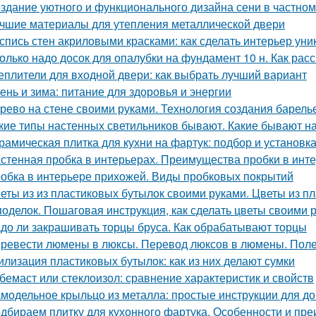
здание уютного и функционального дизайна сени в частно
чшие материалы для утепления металлической двери
спись стен акриловыми красками: как сделать интерьер ун
олько надо досок для опалубки на фундамент 10 н. Как рас
еплители для входной двери: как выбрать лучший вариант
ень и зима: питание для здоровья и энергии
рево на стене своими руками. Технология создания барель
кие типы настенных светильников бывают. Какие бывают н
рамическая плитка для кухни на фартук: подбор и установк
стенная пробка в интерьерах. Преимущества пробки в инт
обка в интерьере прихожей. Виды пробковых покрытий
еты из из пластиковых бутылок своими руками. Цветы из 
поделок. Пошаговая инструкция, как сделать цветы своими 
до ли закрашивать торцы бруса. Как обрабатывают торцы
ревести люмены в люксы. Перевод люксов в люмены. Пол
илизация пластиковых бутылок: как из них делают сумки
бемаст или стеклоизол: сравнение характеристик и свойств
модельное крыльцо из металла: простые инструкции для 
дбираем плитку для кухонного фартука. Особенности и пр