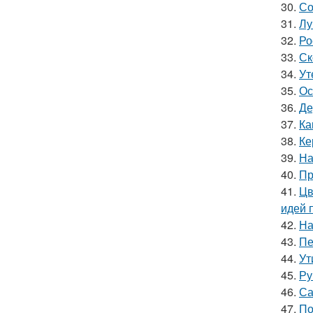
30.
Со
31.
Лу
32.
Ро
33.
Ск
34.
Ут
35.
Ос
36.
Де
37.
Ка
38.
Ке
39.
На
40.
Пр
41.
Цв
идей 
42.
На
43.
Пе
44.
Ут
45.
Ру
46.
Са
47.
По