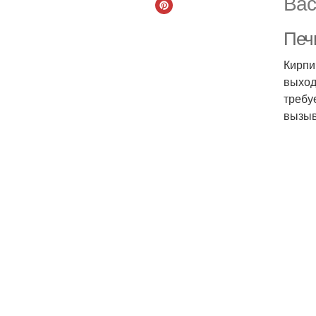
Вас
Печ
Кирпи
выход
требу
вызыв