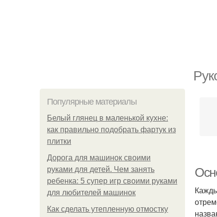
Рук
Популярные материалы
Белый глянец в маленькой кухне:
как правильно подобрать фартук из
плитки
Дорога для машинок своими
руками для детей. Чем занять
Осн
ребенка: 5 супер игр своими руками
Кажды
для любителей машинок
отрем
Как сделать утепленную отмостку
назва