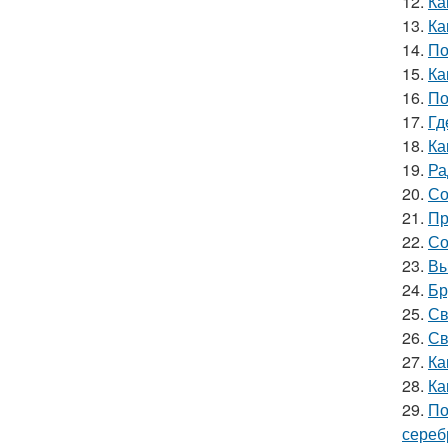
12.
Ка
13.
Ка
14.
По
15.
Ка
16.
По
17.
Гд
18.
Ка
19.
Ра
20.
Со
21.
Пр
22.
Со
23.
Вы
24.
Бр
25.
Св
26.
Св
27.
Ка
28.
Ка
29.
По
сереб