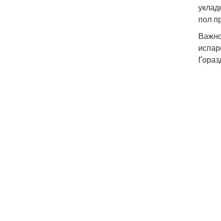
уклад
пол п
Важно
испар
Гораз