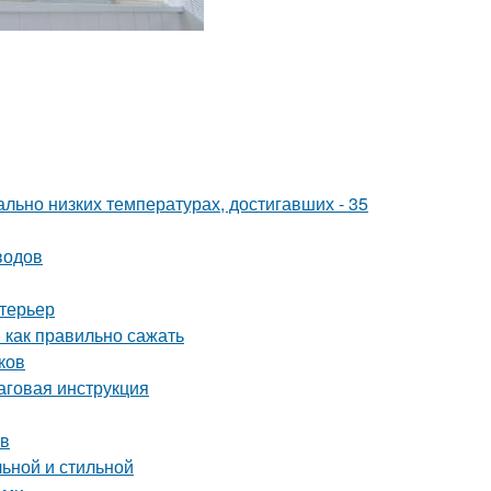
льно низких температурах, достигавших - 35
водов
нтерьер
 как правильно сажать
ков
аговая инструкция
ев
льной и стильной