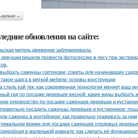
ь дальше →
ледние обновления на сайте:
ьская метель движение заблокировала.
 девушки решили провести фотосессию в лесу при экстрема
сов.
 выбрать саженцы гортензии: советы для начинающих садо
 такое царга в мягкой мебели: основы конструкции
а стиль хай тек: как современная технология меняет ваш и
ный гид по посадке деревьев весной: какие виды выбрать и
ное руководство по посадке саженцев деревьев и кустарни
 правильно посадить саженцы деревьев и кустарников: пош
или саженец в контейнере: как правильно ухаживать за ним
тимальное время для посадки саженцев плодовых деревь
рдеробная в маленькой комнате: как сделать её функциона