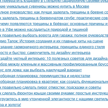
к превратить кладовку в стильную гардеробную своими рук
кие уникальные сувениры можно купить в Москве
лное руководство: как лучше заделать трещины в бревне с
к заделать трещины в бревенчатом срубе: практические со
чему появляются трещины в брёвнах: основные причины 
е в Уфе можно насладиться природой и тишиной
к правильно выбрать ворота для гаража: полное руководст
дио Тапок: История создания и их главные хиты на сцене
здание гармоничного интерьера: принципы единого стиля
осто и быстро: самоучитель по дизайну интерьера
здайте уютный интерьер: 10 полезных советов для дизайна
бор между клееным и массивным профилированным брусом
ус для дома: как выбрать наилучший вариант
ободная планировка: преимущества и недостатки
ободная планировка в квартире: как создать функциональн
к правильно сделать пирог отмостки: подсказки и советы
к сделать фронтон крыши своими руками: простые инструк
грузитесь в мир утонченной элегантности с нашими светиль
ра и золота!