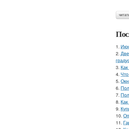
читат
Пос
1.
Июн
2.
Две
граду
3.
Как
4.
Что
5.
Окн
6.
Пол
7.
Пол
8.
Как
9.
Куп
10.
Оп
11.
Га