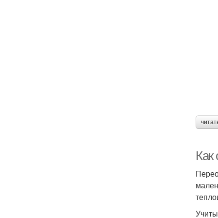
читат
Как 
Перео
мален
тепло
Учиты