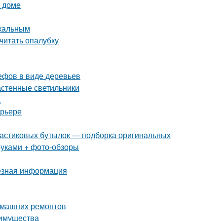
м доме
икальным
считать опалубку
ефов в виде деревьев
астенные светильники
а
ерьере
пластиковых бутылок — подборка оригинальных
руками + фото-обзоры
езная информация
домашних ремонтов
еимущества