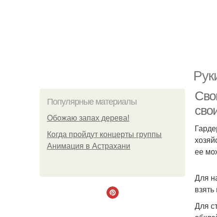
Рук
Сво
Популярные материалы
сво
Обожaю зaпах деpева!
Гарде
Когда пройдут концерты группы
хозяй
Анимация в Астрахани
ее мо
Для н
взять
Для с