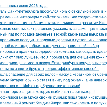
ш - паника июня 2026 года.
ель Санкт-петербурга проснулся ночью от сильной боли в но
ременные интерьеры с хай-тек окнами: как создать стильно
ие исторические события оказали влияние на развитие Иже
езные советы: как правильно ухаживать за саженцами вес
ный гид по посадке деревьев весной: какие виды выбрать и
 правильно посадить плодовые деревья и кустарники: полн
дероб или гардеробная: как сделать правильный выбор
нировка и правила гардеробной комнаты: как создать идеа
линг от 19lab лучшее, что я пробовала для очищения кожи 
кие природные места вокруг Екатеринбурга популярны сре
веты по защите брус от трещин: эффективные способы
шла спасение для своих волос - маску с кератином от бренда
чему батареи обычно ставят внизу под окнами, а не наверх
воротка от 19lab от одобренна трихологами!
чшая термозащита, которую выбирают парикмахеры!
офилирование бруса своими руками: пошаговая инструкци
временный ремонт без дизайнера: как сэкономить и получи