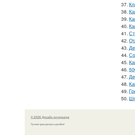
37.
Кл
38.
Ка
39.
Ка
40.
Ка
41.
Ст
42.
От
43.
Де
44.
Со
45.
Ка
46.
50
47.
Де
48.
Ка
49.
Гр
50.
Шп
© 2026 Дизайн интерьера
Лучшие идеи декора и дизайна!