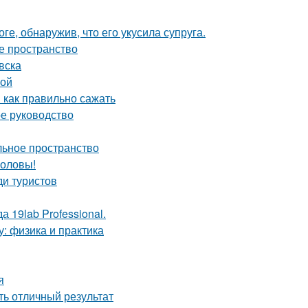
ге, обнаружив, что его укусила супруга.
е пространство
вска
ной
 как правильно сажать
ое руководство
льное пространство
головы!
ди туристов
 19lab Professional.
у: физика и практика
я
ть отличный результат