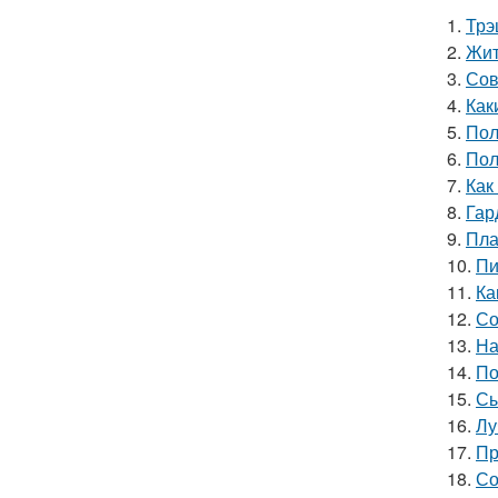
1.
Трэ
2.
Жит
3.
Сов
4.
Как
5.
Пол
6.
Пол
7.
Как
8.
Гар
9.
Пла
10.
Пи
11.
Ка
12.
Со
13.
На
14.
По
15.
Сы
16.
Лу
17.
Пр
18.
Со