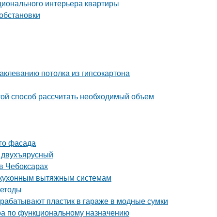
ционального интерьера квартиры
 обстановки
аклеванию потолка из гипсокартона
ой способ рассчитать необходимый объем
ого фасада
и двухъярусный
в Чебоксарах
к кухонным вытяжным системам
методы
рерабатывают пластик в гараже в модные сумки
ра по функциональному назначению