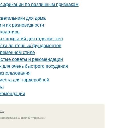
ассификации по различным признакам
 светильники для дома
 и их разновидности
 квартиры
ых покрытий для отделки стен
ости ленточных фундаментов
овременном стиле
ростые советы и рекомендации
ак для очень быстрого похудения
 использования
 места для гардеробной
ра
екомендации
язь
решено при указании обратной гиперссылки.