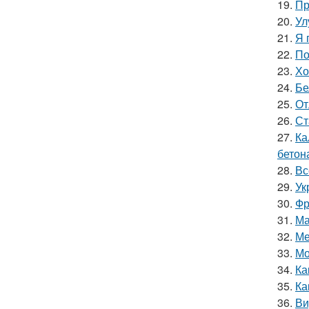
19.
Пр
20.
Ул
21.
Я 
22.
По
23.
Хо
24.
Бе
25.
От
26.
Ст
27.
Ка
бетон
28.
Вс
29.
Ук
30.
Фр
31.
Ма
32.
Ме
33.
Мо
34.
Ка
35.
Ка
36.
Ви