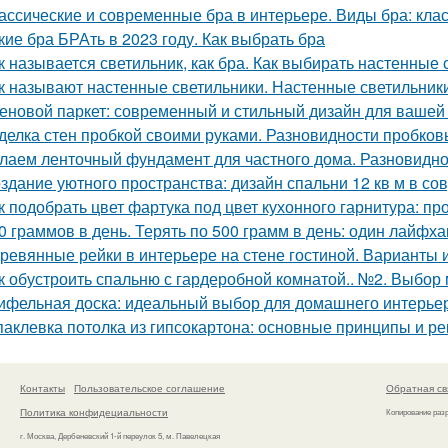
ассические и современные бра в интерьере. Виды бра: кл
кие бра БРАть в 2023 году. Как выбрать бра
к называется светильник, как бра. Как выбирать настенные
к называют настенные светильники. Настенные светильники
еновой паркет: современный и стильный дизайн для вашей
делка стен пробкой своими руками. Разновидности пробков
лаем ленточный фундамент для частного дома. Разновидн
здание уютного пространства: дизайн спальни 12 кв м в с
к подобрать цвет фартука под цвет кухонного гарнитура: п
0 граммов в день. Терять по 500 грамм в день: один лайфх
ревянные рейки в интерьере на стене гостиной. Варианты
к обустроить спальню с гардеробной комнатой.. №2. Выбор
ифельная доска: идеальный выбор для домашнего интерье
аклевка потолка из гипсокартона: основные принципы и р
Контакты
Пользовательское соглашение
Обратная св
Политика конфидециальности
Копирование раз
г. Москва, Дербеневский 1-й переулок 5, м. Павелецкая