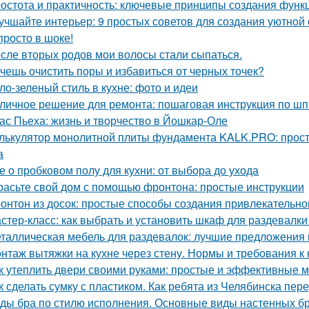
остота и практичность: ключевые принципы создания функ
учшайте интерьер: 9 простых советов для создания уютной
просто в шоке!
сле вторых родов мои волосы стали сыпаться.
чешь очистить поры и избавиться от черных точек?
ло-зеленый стиль в кухне: фото и идеи
личное решение для ремонта: пошаговая инструкция по шп
ас Пьеха: жизнь и творчество в Йошкар-Оле
лькулятор монолитной плиты фундамента KALK.PRO: прост
а
е о пробковом полу для кухни: от выбора до ухода
расьте свой дом с помощью фронтона: простые инструкции
онтон из досок: простые способы создания привлекательн
стер-класс: как выбрать и установить шкаф для раздевалк
таллическая мебель для раздевалок: лучшие предложения 
нтаж вытяжки на кухне через стену. Нормы и требования 
к утеплить двери своими руками: простые и эффективные 
к сделать сумку с пластиком. Как ребята из Челябинска пе
ды бра по стилю исполнения. Основные виды настенных б