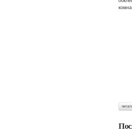
обкле
комна
читат
Пос