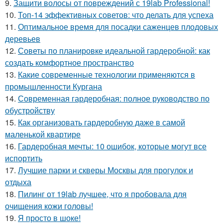
9.
Защити волосы от повреждений с 19lab Professional!
10.
Топ-14 эффективных советов: что делать для успеха
11.
Оптимальное время для посадки саженцев плодовых
деревьев
12.
Советы по планировке идеальной гардеробной: как
создать комфортное пространство
13.
Какие современные технологии применяются в
промышленности Кургана
14.
Современная гардеробная: полное руководство по
обустройству
15.
Как организовать гардеробную даже в самой
маленькой квартире
16.
Гардеробная мечты: 10 ошибок, которые могут все
испортить
17.
Лучшие парки и скверы Москвы для прогулок и
отдыха
18.
Пилинг от 19lab лучшее, что я пробовала для
очищения кожи головы!
19.
Я просто в шоке!