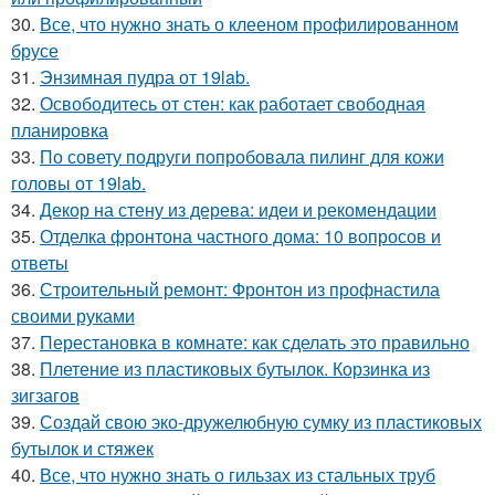
30.
Все, что нужно знать о клееном профилированном
брусе
31.
Энзимная пудра от 19lab.
32.
Освободитесь от стен: как работает свободная
планировка
33.
По совету подруги попробовала пилинг для кожи
головы от 19lab.
34.
Декор на стену из дерева: идеи и рекомендации
35.
Отделка фронтона частного дома: 10 вопросов и
ответы
36.
Строительный ремонт: Фронтон из профнастила
своими руками
37.
Перестановка в комнате: как сделать это правильно
38.
Плетение из пластиковых бутылок. Корзинка из
зигзагов
39.
Создай свою эко-дружелюбную сумку из пластиковых
бутылок и стяжек
40.
Все, что нужно знать о гильзах из стальных труб