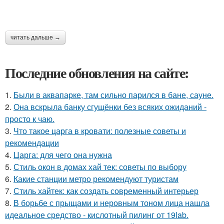
читать дальше →
Последние обновления на сайте:
1.
Были в аквапарке, там сильно парился в бане, сауне.
2.
Она вскрыла банку сгущёнки без всяких ожиданий -
просто к чаю.
3.
Что такое царга в кровати: полезные советы и
рекомендации
4.
Царга: для чего она нужна
5.
Стиль окон в домах хай тек: советы по выбору
6.
Какие станции метро рекомендуют туристам
7.
Стиль хайтек: как создать современный интерьер
8.
В борьбе с прыщами и неровным тоном лица нашла
идеальное средство - кислотный пилинг от 19lab.