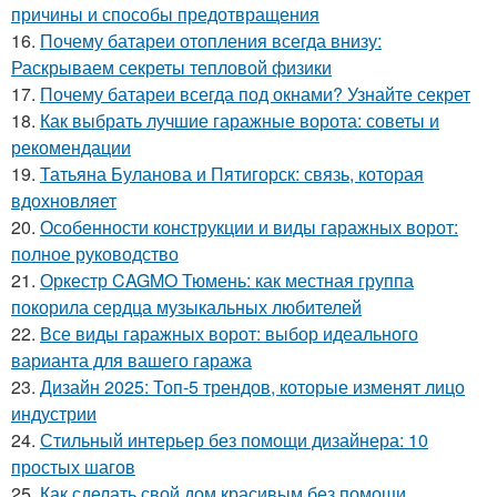
причины и способы предотвращения
16.
Почему батареи отопления всегда внизу:
Раскрываем секреты тепловой физики
17.
Почему батареи всегда под окнами? Узнайте секрет
18.
Как выбрать лучшие гаражные ворота: советы и
рекомендации
19.
Татьяна Буланова и Пятигорск: связь, которая
вдохновляет
20.
Особенности конструкции и виды гаражных ворот:
полное руководство
21.
Оркестр CAGMO Тюмень: как местная группа
покорила сердца музыкальных любителей
22.
Все виды гаражных ворот: выбор идеального
варианта для вашего гаража
23.
Дизайн 2025: Топ-5 трендов, которые изменят лицо
индустрии
24.
Стильный интерьер без помощи дизайнера: 10
простых шагов
25.
Как сделать свой дом красивым без помощи