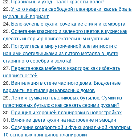
22.
Правильный уход - залог красоты волос!
23.
У кого квартира свободной планировки: как выбрать
идеальный вариант
24.
Бело-зеленые кухни: сочетание стиля и комфорта
25.
Сочетание красного и зеленого цветов в кухне: как
сделать интерьер привлекательным и уютным
26.
Погрузитесь в мир утонченной элегантности с
нашими светильниками из литого металла в цвете
старинного серебра и золота!
27.
Перестановка мебели в квартире: как избежать
неприятностей
28.
Вентиляция в стене частного дома. Бюджетные
варианты вентиляции каркасных домов
29.
Летняя сумка из пластиковых бутылок. Сумки из
пластиковых бутылок: как связать своими руками?
30.
Принципы хорошей планировки в новостройках
31.
Влияние цвета кухни на настроение и эмоции
32.
Создание комфортной и функциональной квартиры:
10 основных принципов планировки