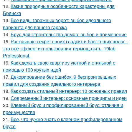
12.
Какие природные особенности характерны для
Брянска
13.
Все виды гаражных ворот: выбор идеального
варианта для вашего гаража
14.
Брус для строительства домов: выбор и применение
15.
Раскрываю секрет своих гладких и блестящих волос -
это всё эффект использования термощазиты 19lab
Professional.
16.
Как сделать свою квартиру уютной и стильной с
помощью 100 крутых идей
17.
Декорирование без ошибок: 9 беспроигрышных
правил для создания идеального интерьера
18.
Как создать стильный интерьер: 10 основных правил
19.
Современный интерьер: основные принципы и идеи
20.
Клееный брус и профилированный брус: отличия и
преимущества
21.
Все, что нужно знать о клееном профилированном
брусе