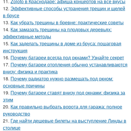
11.
Zoloto в Краснодаре: афиша концертов на все вкусы
12.
Эффективные способы устранения трещин и щелей
в брусе
13.
Как убрать трещины в бревне: практические советы
14.
Как замазать трещины на плодовых деревьях:
эффективные методы
15.
Как заделать трещины в доме из бруса: пошаговая
инструкция
16.
Почему батареи всегда под окнами? Узнайте секрет
17.
Почему батареи отопления обычно устанавливаются
внизу: физика и практика
18.
Почему радиатор нужно размещать под окном:
основные причины
19.
Почему батареи ставят внизу под окнами: физика за
этим
20.
Как правильно выбрать ворота для гаража: полное
руководство
21.
Где найти дешевые билеты на выступление Линды в
столице