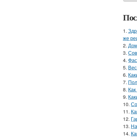
Пос
1.
Здр
же ре
2.
Дом
3.
Сов
4.
Фас
5.
Вес
6.
Как
7.
Пол
8.
Как
9.
Как
10.
Со
11.
Ка
12.
Га
13.
На
14.
Ка