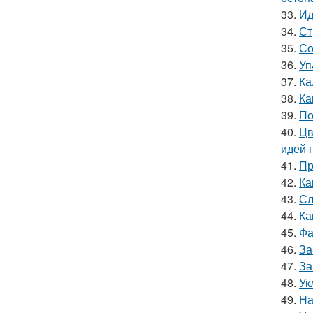
33.
Ид
34.
Ст
35.
Со
36.
Уп
37.
Ка
38.
Ка
39.
По
40.
Цв
идей 
41.
Пр
42.
Ка
43.
Сл
44.
Ка
45.
Фа
46.
За
47.
За
48.
Ук
49.
На