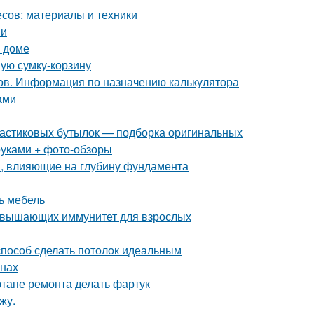
сов: материалы и техники
ми
м доме
ную сумку-корзину
ов. Информация по назначению калькулятора
ами
пластиковых бутылок — подборка оригинальных
руками + фото-обзоры
, влияющие на глубину фундамента
ь мебель
повышающих иммунитет для взрослых
 способ сделать потолок идеальным
внах
этапе ремонта делать фартук
жу.