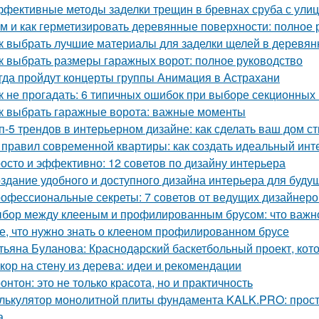
фективные методы заделки трещин в бревнах сруба с ули
м и как герметизировать деревянные поверхности: полное 
к выбрать лучшие материалы для заделки щелей в деревя
к выбрать размеры гаражных ворот: полное руководство
гда пройдут концерты группы Анимация в Астрахани
к не прогадать: 6 типичных ошибок при выборе секционных
к выбрать гаражные ворота: важные моменты
п-5 трендов в интерьерном дизайне: как сделать ваш дом 
 правил современной квартиры: как создать идеальный инт
осто и эффективно: 12 советов по дизайну интерьера
здание удобного и доступного дизайна интерьера для буду
офессиональные секреты: 7 советов от ведущих дизайнеро
бор между клееным и профилированным брусом: что важно
е, что нужно знать о клееном профилированном брусе
тьяна Буланова: Краснодарский баскетбольный проект, кот
кор на стену из дерева: идеи и рекомендации
онтон: это не только красота, но и практичность
лькулятор монолитной плиты фундамента KALK.PRO: прост
а