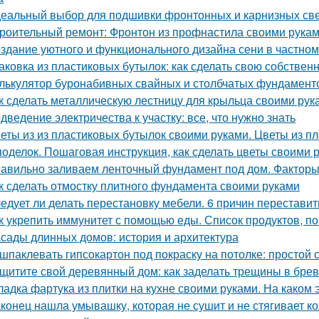
еальный выбор для подшивки фронтонных и карнизных све
роительный ремонт: Фронтон из профнастила своими рука
здание уютного и функционального дизайна сени в частно
аковка из пластиковых бутылок: как сделать свою собствен
лькулятор буронабивных свайных и столбчатых фундамент
к сделать металлическую лестницу для крыльца своими рук
дведение электричества к участку: все, что нужно знать
еты из из пластиковых бутылок своими руками. Цветы из 
поделок. Пошаговая инструкция, как сделать цветы своими 
авильно заливаем ленточный фундамент под дом. Факторы
к сделать отмостку плитного фундамента своими руками
едует ли делать перестановку мебели. 6 причин переставит
к укрепить иммунитет с помощью еды. Список продуктов, 
сады длинных домов: история и архитектура
шпаклевать гипсокартон под покраску на потолке: простой
щитите свой деревянный дом: как заделать трещины в бре
ладка фартука из плитки на кухне своими руками. На каком 
конец нашла умывашку, которая не сушит и не стягивает ко