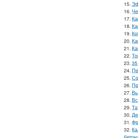
15.
Эф
16.
Че
17.
Ка
18.
Ка
19.
Ко
20.
Ка
21.
Ка
22.
То
23.
35
24.
Пр
25.
Со
26.
Пр
27.
Вы
28.
Вс
29.
Та
30.
Де
31.
Фр
32.
Ка
бетон