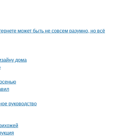
тернете может быть не совсем разумно, но всё
изайну дома
о
 осенью
авил
ное руководство
прихожей
рукция