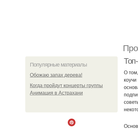
Про
Топ
Популярные материалы
О том
Обожaю зaпах деpева!
коучи
Когда пройдут концерты группы
основ
Анимация в Астрахани
подпи
совет
некот
Основ