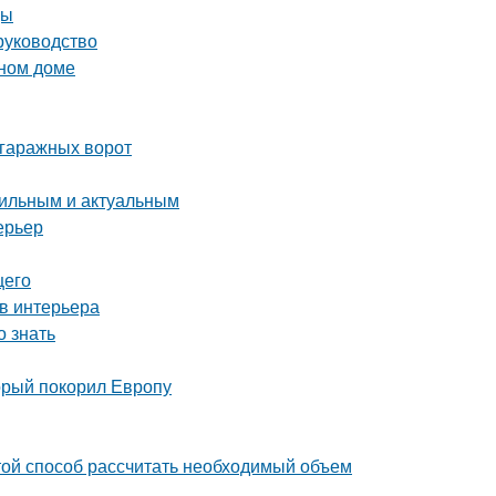
цы
руководство
нном доме
 гаражных ворот
стильным и актуальным
ерьер
щего
в интерьера
 знать
орый покорил Европу
ой способ рассчитать необходимый объем