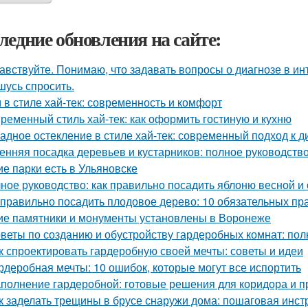
ледние обновления на сайте:
авствуйте. Понимаю, что задавать вопросы о диагнозе в ин
шусь спросить.
 в стиле хай-тек: современность и комфорт
ременный стиль хай-тек: как оформить гостиную и кухню
адное остекление в стиле хай-тек: современный подход к д
енняя посадка деревьев и кустарников: полное руководств
ие парки есть в Ульяновске
ное руководство: как правильно посадить яблоню весной и
 правильно посадить плодовое дерево: 10 обязательных пр
ие памятники и монументы установлены в Воронеже
веты по созданию и обустройству гардеробных комнат: пол
к спроектировать гардеробную своей мечты: советы и идеи
рдеробная мечты: 10 ошибок, которые могут все испортить
полнение гардеробной: готовые решения для коридора и 
к заделать трещины в брусе снаружи дома: пошаговая инст