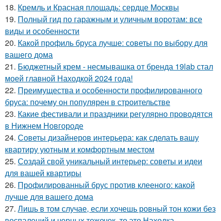
18.
Кремль и Красная площадь: сердце Москвы
19.
Полный гид по гаражным и уличным воротам: все
виды и особенности
20.
Какой профиль бруса лучше: советы по выбору для
вашего дома
21.
Бюджетный крем - несмывашка от бренда 19lab стал
моей главной Находкой 2024 года!
22.
Преимущества и особенности профилированного
бруса: почему он популярен в строительстве
23.
Какие фестивали и праздники регулярно проводятся
в Нижнем Новгороде
24.
Советы дизайнеров интерьера: как сделать вашу
квартиру уютным и комфортным местом
25.
Создай свой уникальный интерьер: советы и идеи
для вашей квартиры
26.
Профилированный брус против клееного: какой
лучше для вашего дома
27.
Лишь в том случае, если хочешь ровный тон кожи без
воспалений и черных тожечек, то это Находка -