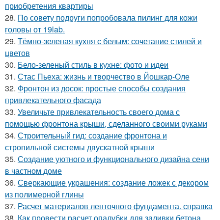
приобретения квартиры
28.
По совету подруги попробовала пилинг для кожи
головы от 19lab.
29.
Тёмно-зеленая кухня с белым: сочетание стилей и
цветов
30.
Бело-зеленый стиль в кухне: фото и идеи
31.
Стас Пьеха: жизнь и творчество в Йошкар-Оле
32.
Фронтон из досок: простые способы создания
привлекательного фасада
33.
Увеличьте привлекательность своего дома с
помощью фронтона крыши, сделанного своими руками
34.
Строительный гид: создание фронтона и
стропильной системы двускатной крыши
35.
Создание уютного и функционального дизайна сени
в частном доме
36.
Сверкающие украшения: создание ложек с декором
из полимерной глины
37.
Расчет материалов ленточного фундамента. справка
38.
Как провести расчет опалубки для заливки бетона.