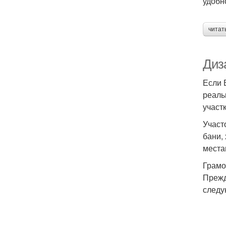
удобн
читат
Диза
Если 
реаль
участк
Участ
бани,
места
Грамо
Прежд
следу