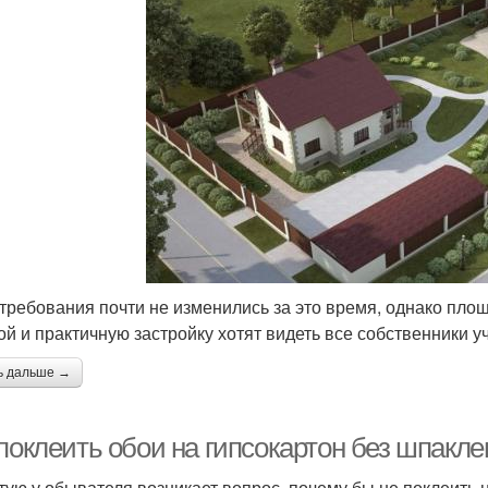
требования почти не изменились за это время, однако площ
ой и практичную застройку хотят видеть все собственники у
ь дальше →
поклеить обои на гипсокартон без шпакле
тую у обывателя возникает вопрос, почему бы не поклеить 