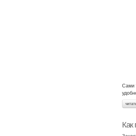
Сами 
удобн
читат
Как 
Зачас