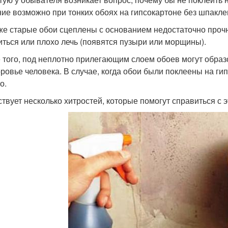
ие возможно при тонких обоях на гипсокартоне без шпакле
же старые обои сцеплены с основанием недостаточно прочн
иться или плохо лечь (появятся пузыри или морщины).
 того, под неплотно прилегающим слоем обоев могут образо
оровье человека. В случае, когда обои были поклеены на ги
о.
твует несколько хитростей, которые помогут справиться с э