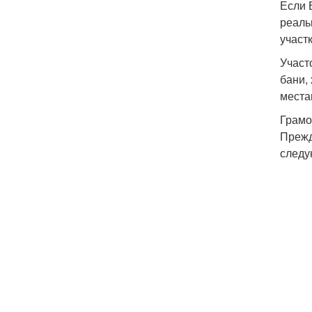
Если 
реаль
участк
Участ
бани,
места
Грамо
Прежд
следу