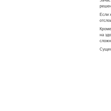
решен
Если 
отсло
Кроме
на зд
сложн
Сущес