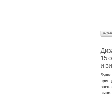
читат
Диза
15 с
и ви
Буква
принц
распл
выпол