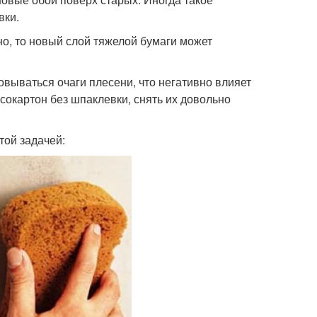
вки.
о, то новый слой тяжелой бумаги может
вываться очаги плесени, что негативно влияет
псокартон без шпаклевки, снять их довольно
той задачей: