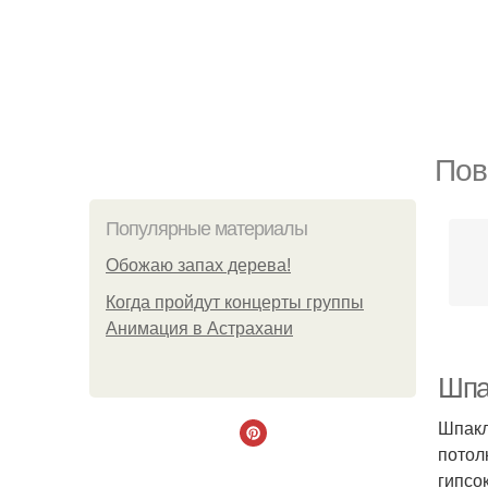
Пов
Популярные материалы
Обожaю зaпах деpева!
Когда пройдут концерты группы
Анимация в Астрахани
Шпа
Шпакл
потол
гипсо