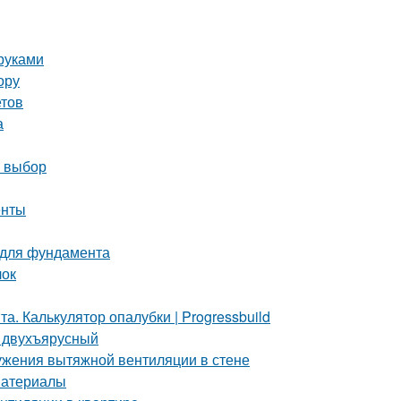
руками
ору
етов
а
й выбор
енты
 для фундамента
лок
. Калькулятор опалубки | Progressbuild
и двухъярусный
ужения вытяжной вентиляции в стене
материалы