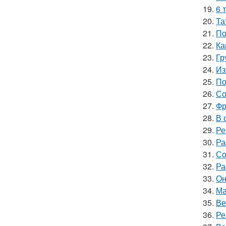
19.
6 
20.
Та
21.
По
22.
Ка
23.
Гр
24.
Из
25.
По
26.
Со
27.
Фр
28.
В 
29.
Ре
30.
Ра
31.
Со
32.
Ра
33.
Он
34.
Ма
35.
Ве
36.
Ре