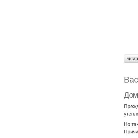
читат
Вас
Дом
Прежд
утепл
Но та
Причи