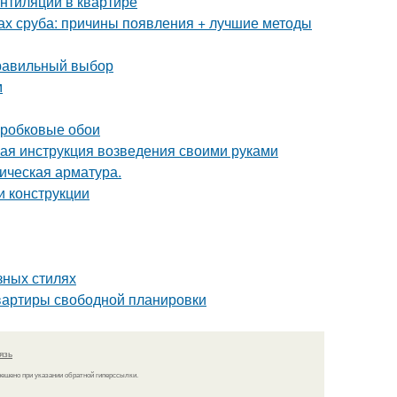
ентиляции в квартире
ах сруба: причины появления + лучшие методы
правильный выбор
м
пробковые обои
ая инструкция возведения своими руками
ическая арматура.
и конструкции
азных стилях
квартиры свободной планировки
язь
решено при указании обратной гиперссылки.