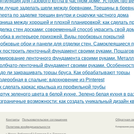
нтиляция для газового котла в частном доме. Устройство в
м лучше заделать щели между бревнами. Трещины в бревн
сперта по заделке трещин внутри и снаружи частного дома
зница между хорошей и плохой планировкой: как сделать 
делка стен досками: современный способ украсить свой до
обка в интерьере прихожей. Виды пробковых покрытий
обковые обои и панели для отделки стен. Самоклеящиеся 
к построить ленточный фундамент своими руками. Пошагов
мирование ленточного фундамента своими руками. Металл
олбчато-ленточный фундамент своими руками. Особенност
до ли закрашивать торцы бруса. Как обрабатывают торцы
рдеробная в спальне: вдохновение из Pinterest
к сделать каркас крыльца из профильной трубы
ртук зеленого цвета в белой кухне. Зелено белая кухня в р
зграничные возможности: как создать уникальный дизайн 
Контакты
Пользовательское соглашение
Обратная св
Политика конфидециальности
Копирование раз
г. Москва, Дербеневский 1-й переулок 5, м. Павелецкая