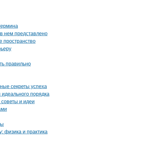
 термина
 в нем представлено
е пространство
рьеру
ть правильно
вные секреты успеха
я идеального порядка
 советы и идеи
ами
цы
у: физика и практика