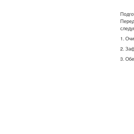
Подго
Перед
следу
1. Оч
2. За
3. Об