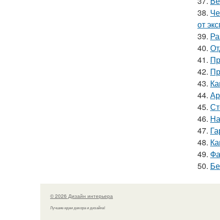
37.
Ве
38.
Че
от эк
39.
Ра
40.
От
41.
Пр
42.
Пр
43.
Ка
44.
Ар
45.
Ст
46.
На
47.
Га
48.
Ка
49.
Фа
50.
Бе
© 2026 Дизайн интерьера
Лучшие идеи декора и дизайна!