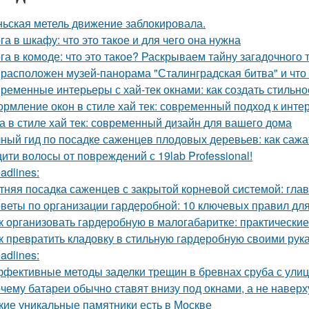
ьская метель движение заблокировала.
га в шкафу: что это такое и для чего она нужна
га в комоде: что это такое? Раскрываем тайну загадочного
 расположен музей-панорама "Сталинградская битва" и что
ременные интерьеры с хай-тек окнами: как создать стильно
рмление окон в стиле хай тек: современный подход к инте
а в стиле хай тек: современный дизайн для вашего дома
ный гид по посадке саженцев плодовых деревьев: как сажа
ити волосы от повреждений с 19lab Professional!
adlines:
тняя посадка саженцев с закрытой корневой системой: гла
веты по организации гардеробной: 10 ключевых правил дл
к организовать гардеробную в малогабаритке: практические
к превратить кладовку в стильную гардеробную своими рук
adlines:
фективные методы заделки трещин в бревнах сруба с ули
чему батареи обычно ставят внизу под окнами, а не наверх
кие уникальные памятники есть в Москве