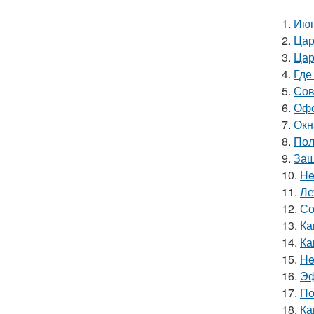
1.
Июн
2.
Цар
3.
Цар
4.
Где
5.
Сов
6.
Офо
7.
Окн
8.
Пол
9.
Защ
10.
He
11.
Ле
12.
Со
13.
Ка
14.
Ка
15.
He
16.
Эф
17.
По
18.
Ка