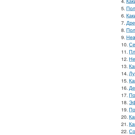
4.
Как
5.
Пол
6.
Как
7.
Дре
8.
Пол
9.
Hea
10.
Се
11.
Пл
12.
Не
13.
Ка
14.
Лу
15.
Ка
16.
Де
17.
По
18.
Эф
19.
По
20.
Ка
21.
Ка
22.
Со