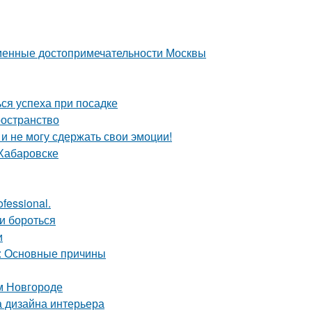
еменные достопримечательности Москвы
ся успеха при посадке
ространство
 и не могу сдержать свои эмоции!
 Хабаровске
fessional.
и бороться
и
а: Основные причины
м Новгороде
а дизайна интерьера