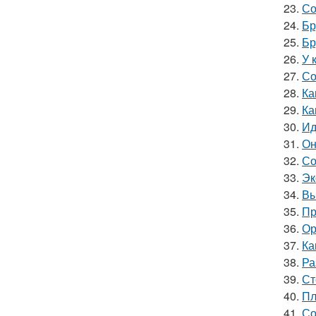
23.
Со
24.
Бр
25.
Бр
26.
У 
27.
Со
28.
Ка
29.
Ка
30.
Ид
31.
Он
32.
Со
33.
Эк
34.
Вы
35.
Пр
36.
Ор
37.
Ка
38.
Ра
39.
Ст
40.
Пл
41.
Со