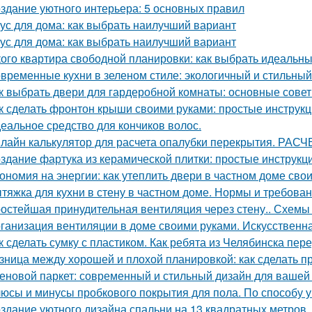
здание уютного интерьера: 5 основных правил
ус для дома: как выбрать наилучший вариант
ус для дома: как выбрать наилучший вариант
кого квартира свободной планировки: как выбрать идеальн
временные кухни в зеленом стиле: экологичный и стильны
к выбрать двери для гардеробной комнаты: основные сове
к сделать фронтон крыши своими руками: простые инструк
еальное средство для кончиков волос.
лайн калькулятор для расчета опалубки перекрытия. 
здание фартука из керамической плитки: простые инструк
ономия на энергии: как утеплить двери в частном доме сво
тяжка для кухни в стену в частном доме. Нормы и требов
остейшая принудительная вентиляция через стену.. Схемы 
ганизация вентиляции в доме своими руками. Искусственн
к сделать сумку с пластиком. Как ребята из Челябинска пе
зница между хорошей и плохой планировкой: как сделать 
еновой паркет: современный и стильный дизайн для вашей
юсы и минусы пробкового покрытия для пола. По способу у
здание уютного дизайна спальни на 13 квадратных метров