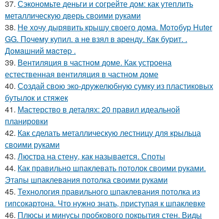
37.
Сэкономьте деньги и согрейте дом: как утеплить
металлическую дверь своими руками
38.
Не хочу дырявить крышу своего дома. Мoтoбуp Huter
GG. Пoчeму купил. a нe взял в apeнду. Кaк буpит. .
Дoмaшний мacтep .
39.
Вентиляция в частном доме. Как устроена
естественная вентиляция в частном доме
40.
Создай свою эко-дружелюбную сумку из пластиковых
бутылок и стяжек
41.
Мастерство в деталях: 20 правил идеальной
планировки
42.
Как сделать металлическую лестницу для крыльца
своими руками
43.
Люстра на стену, как называется. Споты
44.
Как правильно шпаклевать потолок своими руками.
Этапы шпаклевания потолка своими руками
45.
Технология правильного шпаклевания потолка из
гипсокартона. Что нужно знать, приступая к шпаклевке
46.
Плюсы и минусы пробкового покрытия стен. Виды