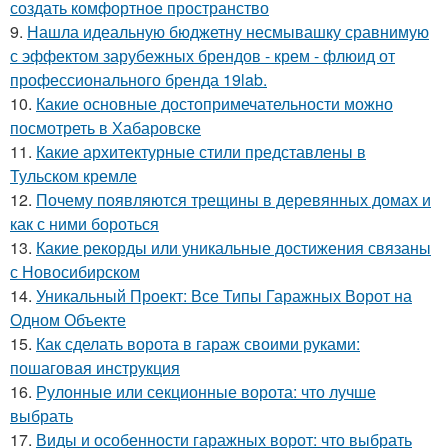
создать комфортное пространство
9.
Нашла идеальную бюджетну несмывашку сравнимую
с эффектом зарубежных брендов - крем - флюид от
профессионального бренда 19lab.
10.
Какие основные достопримечательности можно
посмотреть в Хабаровске
11.
Какие архитектурные стили представлены в
Тульском кремле
12.
Почему появляются трещины в деревянных домах и
как с ними бороться
13.
Какие рекорды или уникальные достижения связаны
с Новосибирском
14.
Уникальный Проект: Все Типы Гаражных Ворот на
Одном Объекте
15.
Как сделать ворота в гараж своими руками:
пошаговая инструкция
16.
Рулонные или секционные ворота: что лучше
выбрать
17.
Виды и особенности гаражных ворот: что выбрать