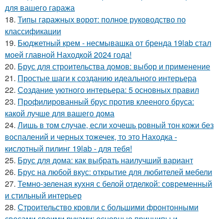
для вашего гаража
18.
Типы гаражных ворот: полное руководство по
классификации
19.
Бюджетный крем - несмывашка от бренда 19lab стал
моей главной Находкой 2024 года!
20.
Брус для строительства домов: выбор и применение
21.
Простые шаги к созданию идеального интерьера
22.
Создание уютного интерьера: 5 основных правил
23.
Профилированный брус против клееного бруса:
какой лучше для вашего дома
24.
Лишь в том случае, если хочешь ровный тон кожи без
воспалений и черных тожечек, то это Находка -
кислотный пилинг 19lab - для тебя!
25.
Брус для дома: как выбрать наилучший вариант
26.
Брус на любой вкус: открытие для любителей мебели
27.
Темно-зеленая кухня с белой отделкой: современный
и стильный интерьер
28.
Строительство кровли с большими фронтонными
свесами своими руками: основные принципы и