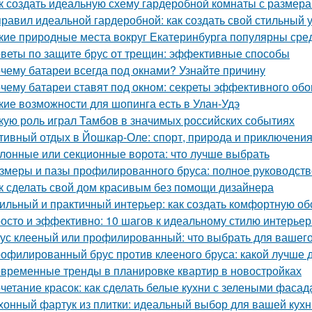
к создать идеальную схему гардеробной комнаты с размера
правил идеальной гардеробной: как создать свой стильный 
кие природные места вокруг Екатеринбурга популярны сре
веты по защите брус от трещин: эффективные способы
чему батареи всегда под окнами? Узнайте причину
чему батареи ставят под окном: секреты эффективного обо
кие возможности для шопинга есть в Улан-Удэ
кую роль играл Тамбов в значимых российских событиях
тивный отдых в Йошкар-Оле: спорт, природа и приключени
лонные или секционные ворота: что лучше выбрать
змеры и пазы профилированного бруса: полное руководств
к сделать свой дом красивым без помощи дизайнера
ильный и практичный интерьер: как создать комфортную об
осто и эффективно: 10 шагов к идеальному стилю интерьер
ус клееный или профилированный: что выбрать для вашего
офилированный брус против клееного бруса: какой лучше 
временные тренды в планировке квартир в новостройках
четание красок: как сделать белые кухни с зелеными фаса
хонный фартук из плитки: идеальный выбор для вашей кухн