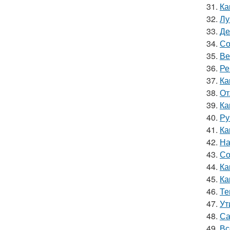
31.
Ка
32.
Лу
33.
Де
34.
Со
35.
Ве
36.
Ре
37.
Ка
38.
От
39.
Ка
40.
Ру
41.
Ка
42.
На
43.
Со
44.
Ка
45.
Ка
46.
Те
47.
Ут
48.
Са
49.
Вс