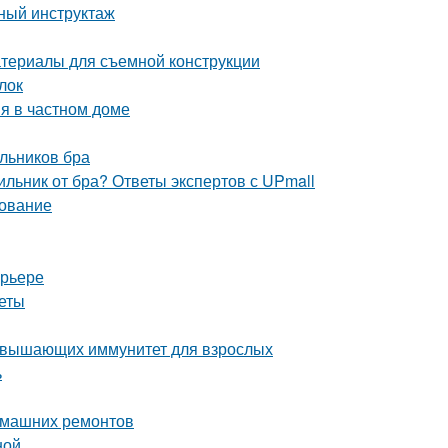
бный инструктаж
атериалы для съемной конструкции
лок
я в частном доме
льников бра
ильник от бра? Ответы экспертов с UPmall
дование
ерьере
веты
повышающих иммунитет для взрослых
ь
домашних ремонтов
ной