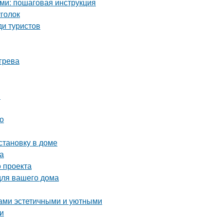
ми: пошаговая инструкция
уголок
ди туристов
грева
я
о
становку в доме
а
 проекта
для вашего дома
дами эстетичными и уютными
и