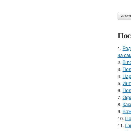
читат
Пос
1.
Род
на са
2.
В п
3.
Пол
4.
Цар
5.
Инт
6.
Пол
7.
Офо
8.
Как
9.
Важ
10.
По
11.
Га