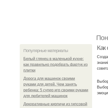
Пон
Как
Популярные материалы
Созда
Белый глянец в маленькой кухне:
знани
как правильно подобрать фартук из
совет
плитки
Дорога для машинок своими
Выбор
руками для детей. Чем занять
Выбор
ребенка: 5 супер игр своими руками
эмоци
для любителей машинок
Декоративные кирпичи из гипсовой