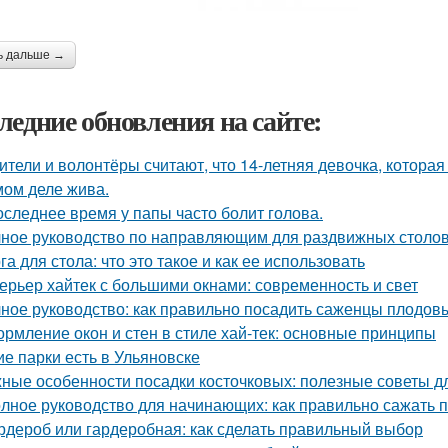
ь дальше →
ледние обновления на сайте:
ители и волонтёры считают, что 14-летняя девочка, которая
мом деле жива.
оследнее время у папы часто болит голова.
ное руководство по направляющим для раздвижных столов
га для стола: что это такое и как ее использовать
ерьер хайтек с большими окнами: современность и свет
ное руководство: как правильно посадить саженцы плодов
рмление окон и стен в стиле хай-тек: основные принципы
ие парки есть в Ульяновске
ные особенности посадки косточковых: полезные советы 
лное руководство для начинающих: как правильно сажать 
рдероб или гардеробная: как сделать правильный выбор