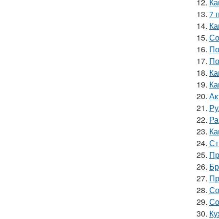
12.
Ка
13.
7 
14.
Ка
15.
Со
16.
По
17.
По
18.
Ка
19.
Ка
20.
Ак
21.
Ру
22.
Ра
23.
Ка
24.
Ст
25.
Пр
26.
Бр
27.
Пр
28.
Со
29.
Со
30.
Ку