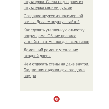
штукатурки. Стена под кирпич из
штукатурки своими руками
Создание кружек из полимерной
глины. Делаем кружку с зайкой
Как сделать утепленную отмостку
вокруг дома. Общие правила
устройства отмостки для всех типов
Домашний ремонт: утепление
входной двери
Чем отделать стены на даче внутри.
Бюджетная отделка дачного дома
внутри