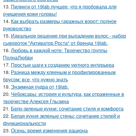
13.
Пилинги от 19lab лучшее, что я пробовала для
очищения кожи головы!
14.
Как выбрать размеры гаражных ворот: полное
руководство
15.
Идеальное решение при выпадении волос - набор
сывороток "Активатор Роста" от бренда 19lab.
16.
Любовь в каждой ноте: Творчество группы
ПолнаЛюбви
17.
Простые шаги к созданию уютного интерьера
18.
Разница между клееным и профилированным
брусом: все, что нужно знать
19.
Энзимная пудра от 19lab.
20.
Чебоксары: история и культура, как отраженные в
творчестве Алексея Глызина
21.
Бело-зеленые кухни: сочетание стиля и комфорта
22.
Белая кухня зеленые стены: сочетание стилей и
функциональности
23.
Осень: время изменения рациона