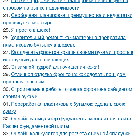
23.
Плохие продажи: Какие планировки не пользуются
спросом на рынке недвижимости
24.
Свободная планировка: преимущества и недостатки
при покупке квартиры
25.
Я просто в шоке!
26.
Удивительный ремонт: как мастерица превратила
пластиковую бутылку в шедевр
27.
Как сделать фронтон крыши своими руками: простые
инструкции для начинающих
28.
Энзимной пудрой для очищения кожи!
29.
Отличная отделка фронтона: как сделать ваш дом
привлекательным
30.
Строительные работы: отделка фронтона сайдингом
своими руками
31.
Переработка пластиковых бутылок: сделать свою
сумку
32.
Онлайн калькулятор фундамента монолитная плита.
Расчет фундаментной плиты
33.
Онлайн-калькулятор для расчета съемной опалубки