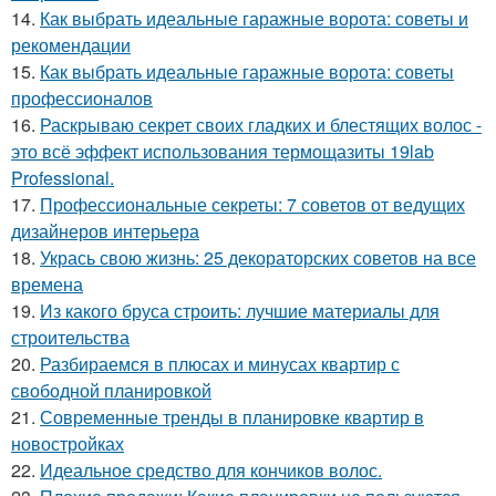
14.
Как выбрать идеальные гаражные ворота: советы и
рекомендации
15.
Как выбрать идеальные гаражные ворота: советы
профессионалов
16.
Раскрываю секрет своих гладких и блестящих волос -
это всё эффект использования термощазиты 19lab
Professional.
17.
Профессиональные секреты: 7 советов от ведущих
дизайнеров интерьера
18.
Укрась свою жизнь: 25 декораторских советов на все
времена
19.
Из какого бруса строить: лучшие материалы для
строительства
20.
Разбираемся в плюсах и минусах квартир с
свободной планировкой
21.
Современные тренды в планировке квартир в
новостройках
22.
Идеальное средство для кончиков волос.