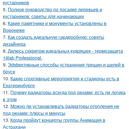
кустарников
5.
Полное руководство по посадке деревьев и
кустарников: советы для начинающих
6.
Какие памятники и монументы установлены в
Воронеже
7.
Как создать идеальную гардеробную: советы
дизайнера
8.
Делюсь секретом идеальных кудряшек - термозащита
19lab Professional.
9.
Эффективные способы устранения трещин и щелей в
брусе
10.
Какие спортивные мероприятия и стадионы есть в
Екатеринбурге
11.
Почему радиаторы всегда под окнами: есть ли логика
в этом
12.
Можно ли устанавливать радиаторы отопления не
под окнами: плюсы и минусы
13.
Когда пройдут концерты группы Анимация в
Астрахани