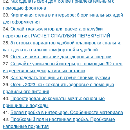
32.
Как сделать свой дом более привлекательным с
помощью фронтона
33.
Кирпичная стена в интерьере: 6 оригинальных идей
для оформления
34.
Онлайн калькулятор для расчета опалубки
перекрытия. РАСЧЕТ ОПАЛУБКИ ПЕРЕКРЫТИЙ
35.
8 готовых вариантов удобной планировки спальни:
как сделать спальню комфортной и удобной
36.
Осень и зима: питание для здоровья и энергии
37.
Создайте уникальный интерьер с помощью 3D стен
из деревянных декоративных вставок
38.
Как заделать трещины в срубе своими руками
39.
Осень 2023: как сохранить здоровье с помощью
правильного питания
40.
Проектирование комнаты мечты: основные
принципы и подходы
41.
Белая пробка в интерьере. Особенности материала
42.
Пробковый пол и настенная пробка. Пробковые
напольные покрытия