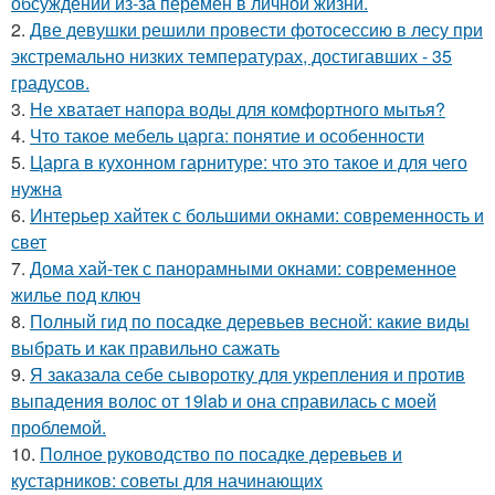
обсуждений из-за перемен в личной жизни.
2.
Две девушки решили провести фотосессию в лесу при
экстремально низких температурах, достигавших - 35
градусов.
3.
Не хватает напора воды для комфортного мытья?
4.
Что такое мебель царга: понятие и особенности
5.
Царга в кухонном гарнитуре: что это такое и для чего
нужна
6.
Интерьер хайтек с большими окнами: современность и
свет
7.
Дома хай-тек с панорамными окнами: современное
жилье под ключ
8.
Полный гид по посадке деревьев весной: какие виды
выбрать и как правильно сажать
9.
Я заказала себе сыворотку для укрепления и против
выпадения волос от 19lab и она справилась с моей
проблемой.
10.
Полное руководство по посадке деревьев и
кустарников: советы для начинающих