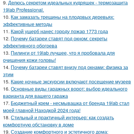
9.
Делюсь секретом идеальных кудряшек - термозащита
19lab Professional.
10.
Как замазать трещины на плодовых деревьях:
эффективные методы
11.
Какой ущерб нанес городу пожар 1773 года
12.
Почему батареи ставят под окном: секреты
эффективного обогрева
13.
Пилинги от 19lab лучшее, что я пробовала для
очищения кожи головы!
14.
Почему батареи ставят внизу под окнами: физика за
этим
15.
Какие ночные экскурсии включают посещение музеев
16.
Основные виды гаражных ворот: выбор идеального
варианта для вашего гаража
17.
Бюджетный крем - несмывашка от бренда 19lab стал
моей главной Находкой 2024 года!
18.
Стильный и практичный интерьер: как создать
комфортную обстановку в доме
19.
Создание комфортного и эстетичного дома: