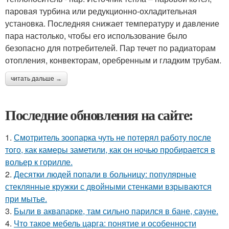
паровая турбина или редукционно-охладительная
установка. Последняя снижает температуру и давление
пара настолько, чтобы его использование было
безопасно для потребителей. Пар течет по радиаторам
отопления, конвекторам, оребренным и гладким трубам.
читать дальше →
Последние обновления на сайте:
1.
Смотритель зоопарка чуть не потерял работу после
того, как камеры заметили, как он ночью пробирается в
вольер к горилле.
2.
Десятки людей попали в больницу: популярные
стеклянные кружки с двойными стенками взрываются
при мытье.
3.
Были в аквапарке, там сильно парился в бане, сауне.
4.
Что такое мебель царга: понятие и особенности