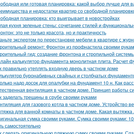
ободная или готовая планировка: какой выбор лучше для 
еимущества и недостатки квартир со свободной планировко
ободная планировка: кто выигрывает в новостройках
лая кухня зеленые стены: сочетание стилей и функциональ
онтон: это не только красота, но и практичность
аньте экспертом по перестановке мебели в квартире с ж
роительный ремонт: Фронтон из профнастила своими рука
роительный гид: создание фронтона и стропильной систем
лайн калькулятор фундамента монолитная плита. Расчет 
к правильно утеплять входную дверь в частном доме
лькулятор буронабивных свайных и столбчатых фундамент
олько надо досок для опалубки на фундамент 10 н. Как рас
тественная вентиляция в частном доме. Принцип работы с
к заделать трещины в срубе своими руками
нтиляция для газового котла в частном доме. Устройство в
тяжка для ванной комнаты в частном доме. Какая вытяжка 
игинальная сумка своими руками. Сумка своими руками: 1
ть самостоятельно
к сделать оригинальную пляжную сумку своими руками. Со