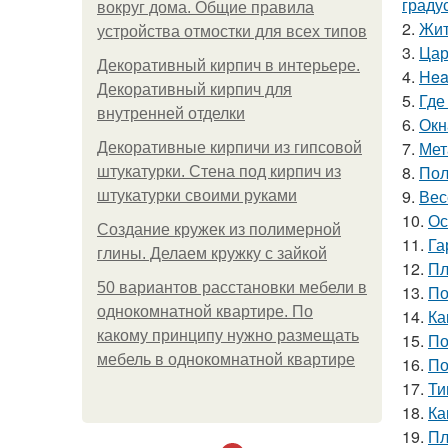
граду
вокруг дома. Общие правила
2.
Жит
устройства отмостки для всех типов
3.
Цар
Декоративный кирпич в интерьере.
4.
Hea
Декоративный кирпич для
5.
Где
внутренней отделки
6.
Окн
7.
Мет
Декоративные кирпичи из гипсовой
8.
Пол
штукатурки. Стена под кирпич из
9.
Вес
штукатурки своими руками
10.
Ос
Создание кружек из полимерной
11.
Га
глины. Делаем кружку с зайкой
12.
Пл
50 вариантов расстановки мебели в
13.
По
однокомнатной квартире. По
14.
Ка
какому принципу нужно размещать
15.
По
мебель в однокомнатной квартире
16.
По
17.
Ти
18.
Ка
19.
Пл