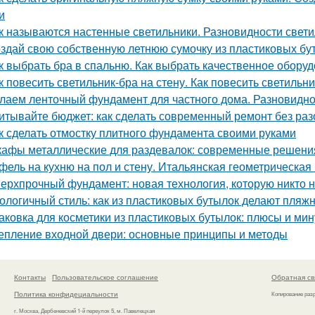
и
к называются настенные светильники. Разновидности свети
здай свою собственную летнюю сумочку из пластиковых бу
к выбрать бра в спальню. Как выбрать качественное обору
к повесить светильник-бра на стену. Как повесить светильни
лаем ленточный фундамент для частного дома. Разновидн
итывайте бюджет: как сделать современный ремонт без ра
к сделать отмостку плитного фундамента своими руками
афы металлические для раздевалок: современные решения
фель на кухню на пол и стену. Итальянская геометрическая
ерхпрочный фундамент: новая технология, которую никто 
ологичный стиль: как из пластиковых бутылок делают пляж
аковка для косметики из пластиковых бутылок: плюсы и ми
епление входной двери: основные принципы и методы
Контакты
Пользовательское соглашение
Обратная св
Политика конфидециальности
Копирование раз
г. Москва, Дербеневский 1-й переулок 5, м. Павелецкая