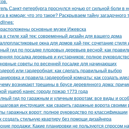
сов.
ель Санкт-петербурга проснулся ночью от сильной боли в но
га в комоде: что это такое? Раскрываем тайну загадочного
dlines:
 расположены основные музеи Ижевска
а в стиле хай тек: современный дизайн для вашего дома
аллопластиковые окна для домов хай-тек: сочетание стиля
ный гид по посадке плодовых деревьев весной: как прави
енняя посадка деревьев и кустарников: полное руководств
новные советы по весенней посадке для начинающих
рдероб или гардеробная: как сделать правильный выбор
анировка и правила гардеробной комнаты: как создать иде
чему возникают трещины в брусе деревянного дома: причи
кой ущерб нанес городу пожар 1773 года
лный гид по гаражным и уличным воротам: все виды и осо
шаговая инструкция: как сварить гаражные ворота своими 
пы гаражных ворот: полное руководство по классификации
к создать стильную квартиру без помощи дизайнера
охие продажи: Какие планировки не пользуются спросом н