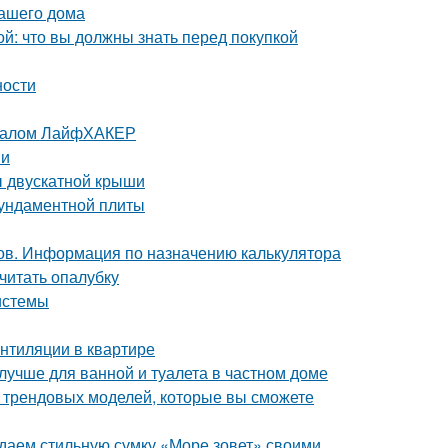
вашего дома
й: что вы должны знать перед покупкой
ности
урналом ЛайфХАКЕР
ми
ы двускатной крыши
фундаментной плиты
ов. Информация по назначению калькулятора
считать опалубку
истемы
ентиляции в квартире
лучше для ванной и туалета в частном доме
0 трендовых моделей, которые вы сможете
здаем стильную сумку «Море зовет» своими