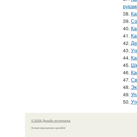
рукам
38.
Ка
39.
Со
40.
Ка
41.
Ка
42.
Де
43.
Уч
44.
Ка
45.
Шк
46.
Ка
47.
Св
48.
Эк
49.
Уп
50.
Ут
© 2026 Дизайн интерьера
Лучшие идеи декора и дизайна!