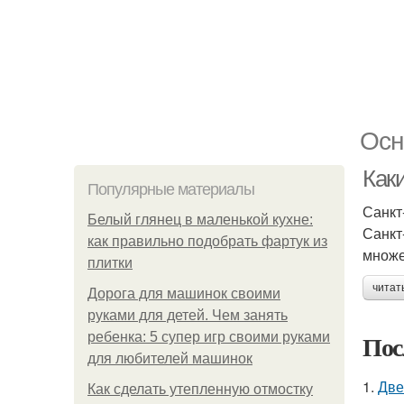
Осн
Как
Популярные материалы
Санкт
Белый глянец в маленькой кухне:
Санкт
как правильно подобрать фартук из
множе
плитки
читат
Дорога для машинок своими
руками для детей. Чем занять
Пос
ребенка: 5 супер игр своими руками
для любителей машинок
1.
Две
Как сделать утепленную отмостку