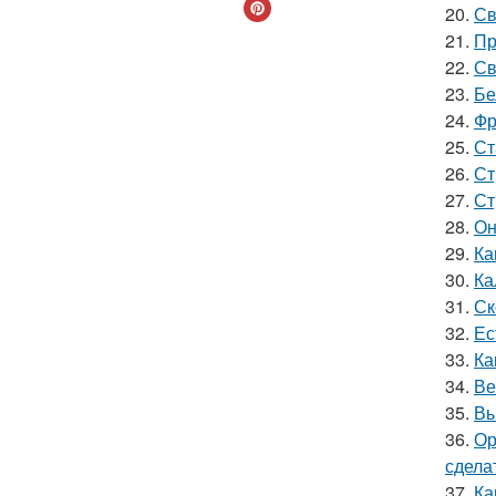
20.
Св
21.
Пр
22.
Св
23.
Бе
24.
Фр
25.
Ст
26.
Ст
27.
Ст
28.
Он
29.
Ка
30.
Ка
31.
Ск
32.
Ес
33.
Ка
34.
Ве
35.
Вы
36.
Ор
сдела
37.
Ка