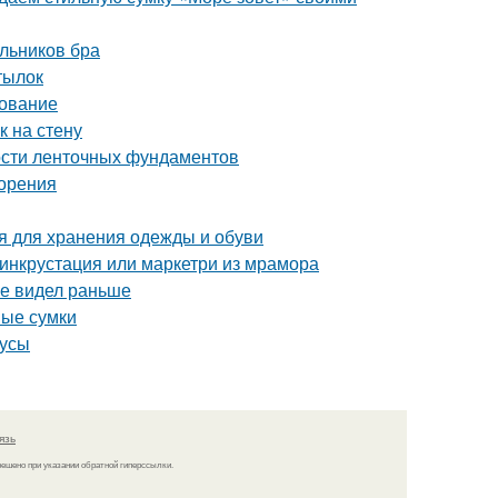
льников бра
тылок
дование
к на стену
ости ленточных фундаментов
зорения
 для хранения одежды и обуви
 инкрустация или маркетри из мрамора
не видел раньше
ные сумки
нусы
язь
решено при указании обратной гиперссылки.