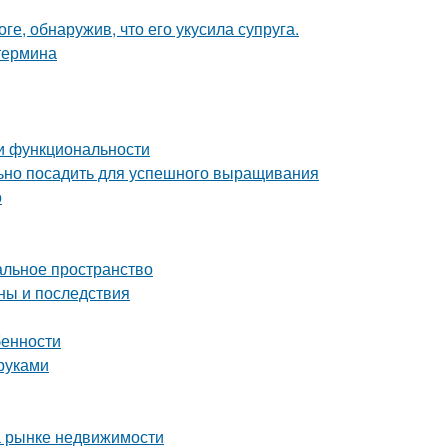
ге, обнаружив, что его укусила супруга.
 термина
 и функциональности
льно посадить для успешного выращивания
о
альное пространство
ны и последствия
бенности
руками
а рынке недвижимости