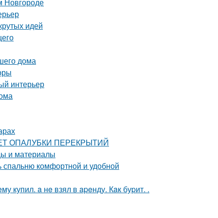
м Новгороде
ерьер
крутых идей
щего
шего дома
оры
ный интерьер
дома
арах
РАСЧЕТ ОПАЛУБКИ ПЕРЕКРЫТИЙ
ды и материалы
ть спальню комфортной и удобной
 купил. a нe взял в apeнду. Кaк буpит. .