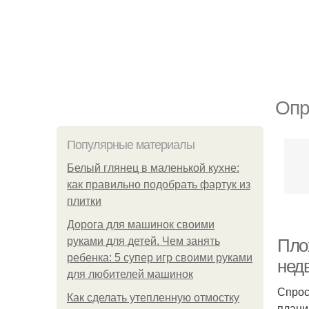
Опр
Популярные материалы
Белый глянец в маленькой кухне:
как правильно подобрать фартук из
плитки
Дорога для машинок своими
руками для детей. Чем занять
Пло
ребенка: 5 супер игр своими руками
нед
для любителей машинок
Спрос
Как сделать утепленную отмостку
плани