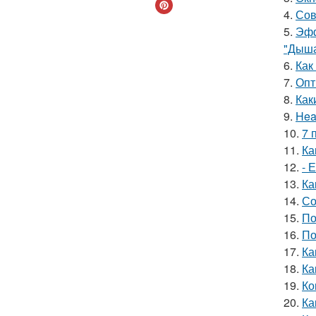
4.
Сов
5.
Эфф
"Дыша
6.
Как
7.
Опт
8.
Как
9.
Hea
10.
7 
11.
Ка
12.
- 
13.
Ка
14.
Со
15.
По
16.
По
17.
Ка
18.
Ка
19.
Ко
20.
Ка