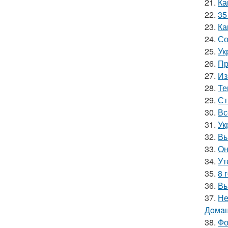
21.
Ка
22.
35
23.
Ка
24.
Со
25.
Ук
26.
Пр
27.
Из
28.
Те
29.
Ст
30.
Вс
31.
Ук
32.
Вы
33.
Он
34.
Ут
35.
8 
36.
Вы
37.
Не
Дoмaш
38.
Фо