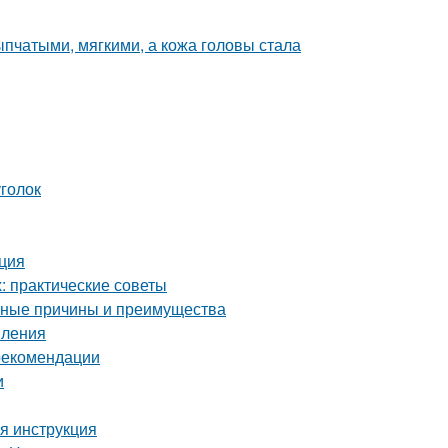
пчатыми, мягкими, а кожа головы стала
уголок
кция
 практические советы
овные причины и преимущества
пления
 рекомендации
и
я инструкция