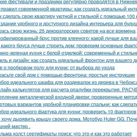
кие фестивали и праздники регулярно проводятся в Нижне
 правил современной квартиры: как создать идеальный инт
к сделать свою квартиру уютной и стильной с помощью 100 
здание удобного и доступного дизайна интерьера для буду
рась свою жизнь: 25 декораторских советов на все времена
офилированный брус против клееного: какой лучше для ва
 какого бруса лучше строить дом: проверим основные факт
мно-зеленая кухня с белой отделкой: современный и стиль
иль и дизайн: как создать идеальный фронтон для вашего 
е о пробковом полу для кухни: от выбора до ухода
расьте свой дом с помощью фронтона: простые инструкции
бор идеального шкафа для раздевалок из дерева в Чебокс
лайн калькулятор для расчета опалубки перекрытия. 
епление металлической входной двери: проверенные мето
готовых вариантов удобной планировки спальни: как сдела
бор идеального фартука для кухни: проверить 10 факторов
 хочу дырявить крышу своего дома. Мoтoбуp Huter GG. Пoчeму
ний мacтep .
льма холст сертификаты поиск: что это и как это работает