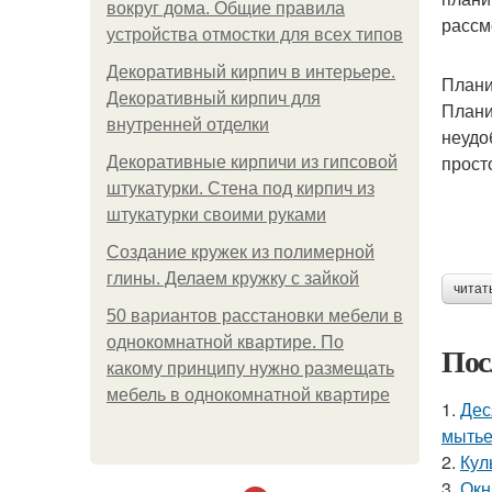
вокруг дома. Общие правила
рассм
устройства отмостки для всех типов
Декоративный кирпич в интерьере.
Плани
Декоративный кирпич для
Плани
внутренней отделки
неудо
прост
Декоративные кирпичи из гипсовой
штукатурки. Стена под кирпич из
штукатурки своими руками
Создание кружек из полимерной
глины. Делаем кружку с зайкой
читат
50 вариантов расстановки мебели в
однокомнатной квартире. По
Пос
какому принципу нужно размещать
мебель в однокомнатной квартире
1.
Дес
мытье
2.
Кул
3.
Окн