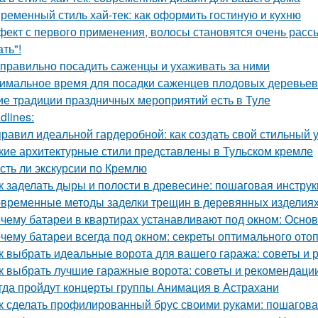
ременный стиль хай-тек: как оформить гостиную и кухню
ект с первого применения, волосы становятся очень рассы
ть"!
 правильно посадить саженцы и ухаживать за ними
имальное время для посадки саженцев плодовых деревьев
ие традиции праздничных мероприятий есть в Туле
dlines:
правил идеальной гардеробной: как создать свой стильный 
кие архитектурные стили представлены в Тульском кремле
Есть ли экскурсии по Кремлю
к заделать дыры и полости в древесине: пошаговая инстру
временные методы заделки трещин в деревянных изделиях:
чему батареи в квартирах устанавливают под окном: Осн
чему батареи всегда под окном: секреты оптимального ото
к выбрать идеальные ворота для вашего гаража: советы и
к выбрать лучшие гаражные ворота: советы и рекомендаци
гда пройдут концерты группы Анимация в Астрахани
к сделать профилированный брус своими руками: пошагова