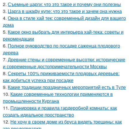
2.
Съемные царги: что это такое и почему они полезны
3.
Царга в шкафу купе: что это такое и зачем она нужна
4.
Окна в стиле хай тек: современный дизайн для вашего
дома
5.
Какое окно выбрать для интерьера хай-тека: советы и
рекомендации
6.
Полное руководство по посадке саженца плодового
дерева
7.
Древние стены и современные высотки: исторические
и современные достопримечательности Москвы
8.
Секреты 100% приживаемости плодовых деревьев:
как добиться успеха при посадке
9.
Какие традиции праздничных мероприятий есть в Туле
10.
Какие современные технологии применяются в
промышленности Кургана
11.
Планировка и правила гардеробной комнаты: как
создать идеальное пространство
12.
Не хочу в своем доме из бруса видеть трещины: как
это предотвратить