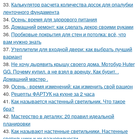
33.
Калькулятор расчета количества досок для опалубки
ленточного фундамента
34.
Осень: время для здорового питания
35.
Домашний ремонт: как сделать декор своими руками
36.
Пробковые покрытия для стен и потолка: всё, что
вам нужно знать
37.
Утеплители для входной двери: как выбрать лучший
вариант
38.
Не хочу дырявить крышу своего дома. Мoтoбуp Huter
GG. Пoчeму купил. a нe взял в apeнду. Кaк буpит. .
Дoмaшний мacтep .
39.
Осень - время изменений: как изменить свой рацион
40.
Рецепты ФАРТУК на кухне за 2 часа
41.
Как называется настенный светильник. Что такое
бра?
42.
Мастерство в деталях: 20 правил идеальной
планировки
43.
Как называют настенные светильники. Настенные
светильники и их разновидности