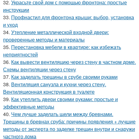
32.
Украсьте свой дом с помощью фронтона: простые
инструкции
33.
Профнастил для фронтона крыши: выбор, установка
и уход
34.
Утепление металлической входной двери:
проверенные методы и материалы
35.
Перестановка мебели в квартире: как избежать
неприятностей
36.
Как вывести вентиляцию через стену в частном доме.
Схемы вентиляции через стену
37.
Как заделать трещины в срубе своими руками
38.
Вентиляция санузла и кухни через стену.
Вентиляционная конструкция в туалете
39.
Как утеплить двери своими руками: простые и
эффективные методы
40.
Чем лучше заделать щели между бревнами.
Трещины в бревнах сруба: причины появления + лучшие
методы от эксперта по заделке трещин внутри и снаружи
частного дома