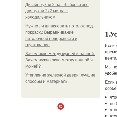
Дизайн кухни 2 на . Выбор стиля
для кухни 2х2 метра с
холодильником
Нужно ли шпаклевать потолок под
1.У
покраску. Выравнивание
потолочной поверхности и
Если 
грунтование
време
Зачем окно между кухней и ванной.
венти
Зачем нужно окно между ванной и
Мы не
кухней?
удобн
Утепление железной двери: лучшие
Если 
способы и материалы
особе
что
не 
что
что