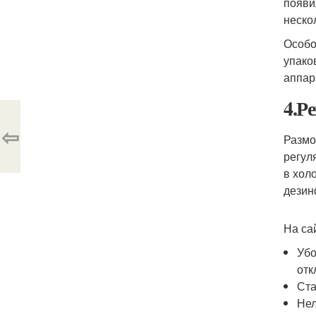
появи
неско
Особо
упако
аппар
4.Р
⇦
Размо
регул
в хол
дезин
На са
Убо
отк
Ста
Нел