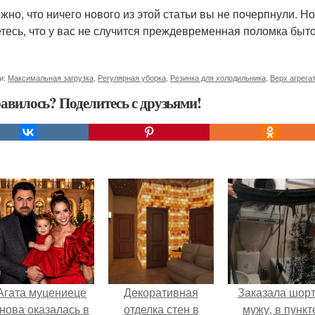
жно, что ничего нового из этой статьи вы не почерпнули. 
тесь, что у вас не случится преждевременная поломка быто
и:
Максимальная загрузка
,
Регулярная уборка
,
Резинка для холодильника
,
Верх агрега
авилось? Поделитесь с друзьями!
Агата муцениеце
Декоративная
Заказала шор
нова оказалась в
отделка стен в
мужу, в пункт