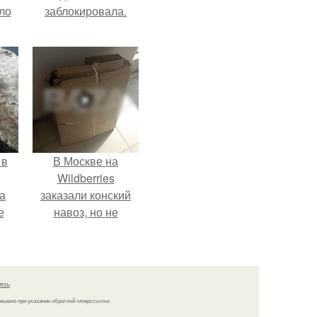
ло
заблокировала.
е
 не
ды.
 в
В Москве на
Wildberries
а
заказали конский
е
навоз, но не
забирают его с
и.
пункта выдачи.
язь
решено при указании обратной гиперссылки.