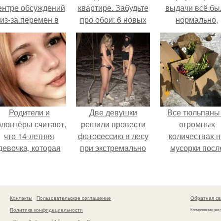
ентре обсуждений
квартире. Забудьте
выдачи всё бы
из-за перемен в
про обои: 6 новых
нормально,
личной жизни.
материалов для
примерил вс
отделки стен
хорошо, ничего
предвещало бе
Родители и
Две девушки
Все тюльпаны
олонтёры считают,
решили провести
огромных
что 14-летняя
фотосессию в лесу
количествах н
девочка, которая
при экстремально
мусорки посл
якобы погибла во
низких
праздника
время атаки
температурах,
повыбрасывал
Дронов в Туапсе,
достигавших - 35
на самом деле
градусов.
Контакты
Пользовательское соглашение
Обратная св
жива.
Политика конфидециальности
Копирование раз