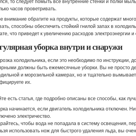
лся, то следует помыть все внутренние стенки и полки мыл
лько часов проветривать.
е внимание обратите на продукты, которые содержат много 
вать, способны обеспечить стойкий гнилой запах в холодил
ате, что приведет к увеличению расходов электроэнергии и
егулярная уборка внутри и снаружи
розка холодильника, если это необходимо по инструкции, д
ярными должны быть ежемесячные уборки. Вы не просто де
одильной и морозильной камерах, но и тщательно вымывает
фицируете их.
йте есть статья, где подробно описаны все способы, как лу
рка начинается, если двигатель холодильника отключен. Ник
лючено электричество.
райтесь, чтобы вода не попадала в систему освещения, пе
ьзя использовать нож для быстрого удаления льда, вы очен