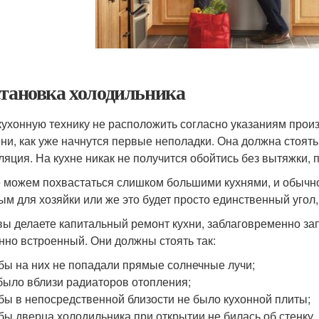
становка холодильника
кухонную технику не расположить согласно указаниям произ
ни, как уже начнутся первые неполадки. Она должна стоять
ляция. На кухне никак не получится обойтись без вытяжки, 
 можем похвастаться слишком большими кухнями, и обычно 
ым для хозяйки или же это будет просто единственный угол
вы делаете капитальный ремонт кухни, заблаговременно зап
нно встроенный. Они должны стоять так:
бы на них не попадали прямые солнечные лучи;
было вблизи радиаторов отопления;
бы в непосредственной близости не было кухонной плиты;
бы дверца холодильника при открытии не билась об стенку.