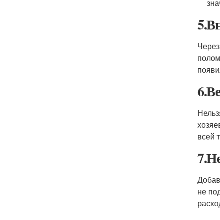
зна
5.В
Через
полом
появи
6.В
Нельз
хозяе
всей 
7.Н
Добав
не по
расхо