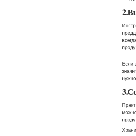
2.В
Инстр
предд
всегд
проду
Если 
значи
нужно
3.С
Практ
можно
проду
Храни