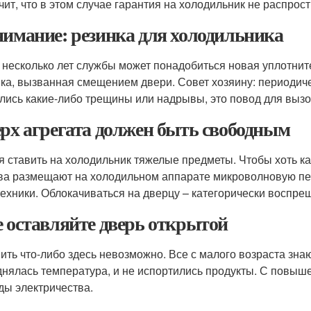
чит, что в этом случае гарантия на холодильник не распрос
нимание: резинка для холодильника
 несколько лет службы может понадобиться новая уплотнит
ка, вызванная смещением двери. Совет хозяину: периодиче
лись какие-либо трещины или надрывы, это повод для вызо
ерх агрегата должен быть свободным
я ставить на холодильник тяжелые предметы. Чтобы хоть ка
ва размещают на холодильном аппарате микроволновую печь
техники. Облокачиваться на дверцу – категорически воспре
е оставляйте дверь открытой
ить что-либо здесь невозможно. Все с малого возраста знают
днялась температура, и не испортились продукты. С повы
ды электричества.