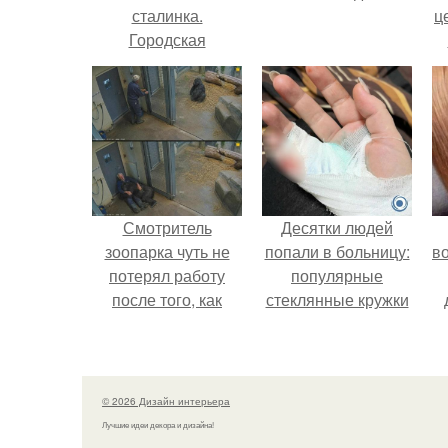
сталинка.
ц
Городская
архитектура:
сталинки
Смотритель
Десятки людей
зоопарка чуть не
попали в больницу:
в
потерял работу
популярные
после того, как
стеклянные кружки
камеры заметили,
с двойными
как он ночью
стенками
пробирается в
взрываются при
вольер к горилле.
мытье.
© 2026 Дизайн интерьера
Лучшие идеи декора и дизайна!