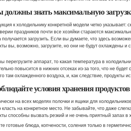
ы должны знать максимальную загрузк
укция к холодильнику конкретной модели четко указывает: с
верии праздников почти все хозяйки стараются максимально
а получается загрузить. Если вы думаете, что здесь возмож
кты вы, возможно, загрузите, но они не будут охлаждены и 
вы перегрузите аппарат, то какая температура в холодильни
тельно повысится в нижних отсеках из-за того, что не буде
го там охлажденного воздуха, и, как следствие, продукты ис
облюдайте условия хранения продуктов
ически на всех моделях полочки и ящики для холодильнико
 класть на конкретное место. Не забывайте, что даже слегк
кты способны вызвать резкий и не очень приятный запах в х
те готовые блюда, копчености, соления только в герметичн