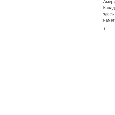
Амери
Канад
здесь 
намет
1.