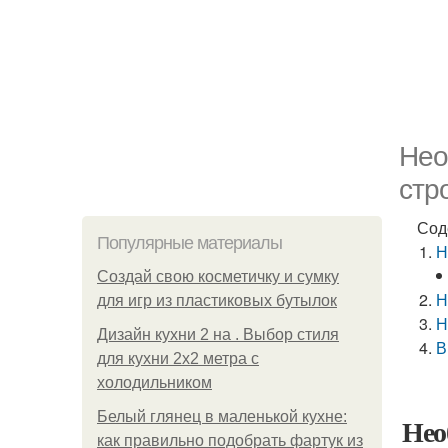
Нео
стр
Сод
Популярные материалы
Н
Создай свою косметичку и сумку
Н
для игр из пластиковых бутылок
Н
Дизайн кухни 2 на . Выбор стиля
В
для кухни 2х2 метра с
холодильником
Белый глянец в маленькой кухне:
Нео
как правильно подобрать фартук из