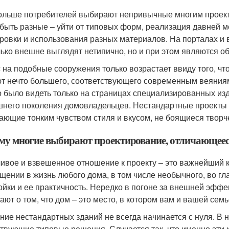
ольше потребителей выбирают непривычные многим проект
 быть разные – уйти от типовых форм, реализация давней м
ровки и использования разных материалов. На порталах и 
лько внешне выглядят нетипично, но и при этом являются о
 на подобные сооружения только возрастает ввиду того, чт
т нечто большего, соответствующего современным веяния
 было видеть только на страницах специализированных из
него поколения домовладельцев. Нестандартные проекты
ающие тонким чувством стиля и вкусом, не боящиеся творч
му многие выбирают проектирование, отличающеес
ивое и взвешенное отношение к проекту – это важнейший к
щении в жизнь любого дома, в том числе необычного, во гл
ойки и ее практичность. Нередко в погоне за внешней эффе
ают о том, что дом – это место, в котором вам и вашей семь
ние нестандартных зданий не всегда начинается с нуля. В 
твующие типовые решения. Случается так, что именно эти