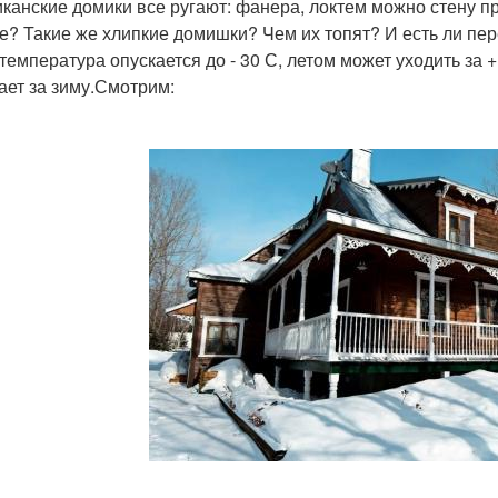
канские домики все ругают: фанера, локтем можно стену пр
е? Такие же хлипкие домишки? Чем их топят? И есть ли п
температура опускается до - 30 С, летом может уходить за + 
ает за зиму.Смотрим: