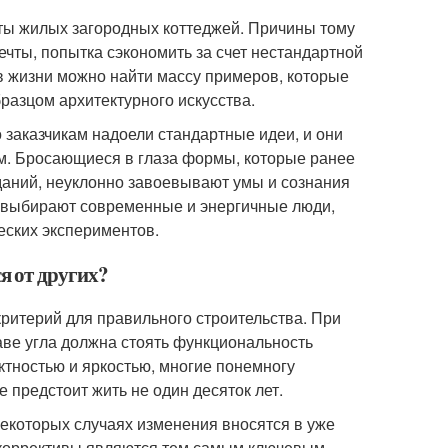
ы жилых загородных коттеджей. Причины тому
ечты, попытка сэкономить за счет нестандартной
в жизни можно найти массу примеров, которые
бразцом архитектурного искусства.
о заказчикам надоели стандартные идеи, и они
м. Бросающиеся в глаза формы, которые ранее
даний, неуклонно завоевывают умы и сознания
 выбирают современные и энергичные люди,
еских экспериментов.
я от других?
ритерий для правильного строительства. При
аве угла должна стоять функциональность
ктностью и яркостью, многие понемногу
е предстоит жить не один десяток лет.
некоторых случаях изменения вносятся в уже
 коррективы являются тем самым ключевым