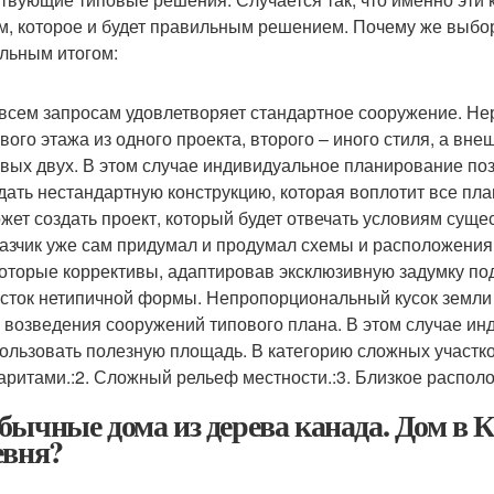
м, которое и будет правильным решением. Почему же выбо
льным итогом:
всем запросам удовлетворяет стандартное сооружение. Нер
вого этажа из одного проекта, второго – иного стиля, а вн
вых двух. В этом случае индивидуальное планирование по
дать нестандартную конструкцию, которая воплотит все пл
жет создать проект, который будет отвечать условиям суще
азчик уже сам придумал и продумал схемы и расположения.
оторые коррективы, адаптировав эксклюзивную задумку по
сток нетипичной формы. Непропорциональный кусок земли
 возведения сооружений типового плана. В этом случае и
ользовать полезную площадь. В категорию сложных участ
аритами.:2. Сложный рельеф местности.:3. Близкое распол
бычные дома из дерева канада. Дом в К
евня?