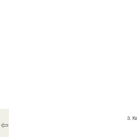
3. К
⇦