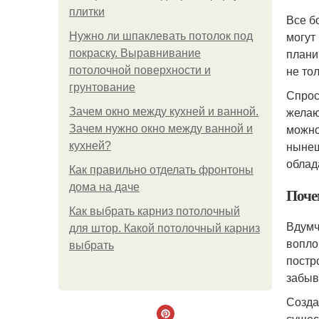
плитки
Все б
могут
Нужно ли шпаклевать потолок под
плани
покраску. Выравнивание
не то
потолочной поверхности и
грунтование
Спрос
желаю
Зачем окно между кухней и ванной.
можно
Зачем нужно окно между ванной и
нынеш
кухней?
облад
Как правильно отделать фронтоны
дома на даче
Поче
Как выбрать карниз потолочный
Вдумч
для штор. Какой потолочный карниз
вопло
выбрать
постр
забыв
Созда
сущес