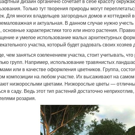
афтный дизайн органично сочетает в себе красоту окружаю
ьзования. Только тут творения природы могут переплетать
ек. Для многих владельцев загородных домов и коттеджей
немаловажная и актуальная. В данном случае нужно учесть 
, основные характеристики того или иного растения. Прав
щение и умелое использование малых архитектурных форм
екательного участка, который будет радовать своих хозяев
е, чем заняться озеленением участка, стоит учитывать, чт
лько групп. Например, использование травянистых ландша
мами или в качестве оформления цветников. Группа, сост
ом композиции на любом участке. Их высаживают на самом
ают низкорослыми цветами. Низкорослые цветы — отличный 
ься в саду. Ведь этот тип растений достаточно неприхотлив,
телями розария.