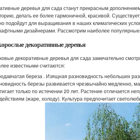
ативные деревья для сада станут прекрасным дополнением 
торию, делать ее более гармоничной, красивой. Существует
но подойдут для выращивания в наших климатических услов
афтными дизайнерами. Рассмотрим наиболее популярные 
орослые декоративные деревья
ковые декоративные деревья для сада замечательно смотря
лее известными считаются:
одавчатая береза . Изящная разновидность небольших раз
новидность березы развивается чрезвычайно медленно, ма
тигает только по истечении 20 лет. Растение отличается не
действиям (жаре, холоду). Культура предпочитает светолюб