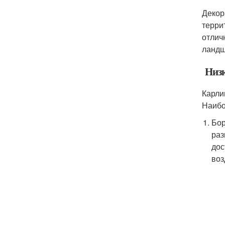
Декор
терри
отлич
ландш
Низк
Карли
Наибо
Бор
раз
дос
воз