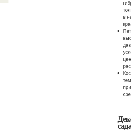
гиб
тол
в н
кра
Пет
выс
дав
усл
цве
рас
Кос
тем
при
сре
Дек
сад