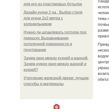
Ландш
для игр из пластиковых бутылок
испол
челов
Дизайн кухни 2 на . Выбор стиля
тема 
для кухни 2х2 метра с
почвы
холодильником
разме
Нужно ли шпаклевать потолок под
привл
покраску. Выравнивание
Прежд
потолочной поверхности и
неско
грунтование
водое
Зачем окно между кухней и ванной.
центр
Зачем нужно окно между ванной и
украш
кухней?
возит
Утепление железной двери: лучшие
обита
способы и материалы