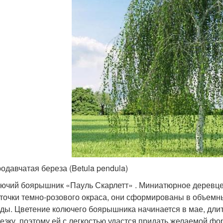
одавчатая береза (Betula pendula)
ючий боярышник «Пауль Скарлетт» . Миниатюрное деревце,
точки темно-розового окраса, они сформированы в объемны
ды. Цветение колючего боярышника начинается в мае, длит
езку, поэтому ей с легкостью удастся придать желаемой ф