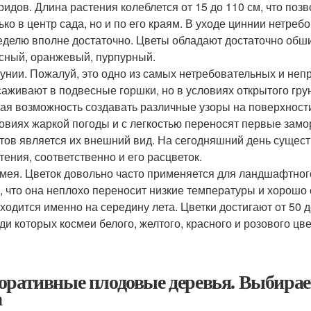
ридов. Длина растения колеблется от 15 до 110 см, что поз
ько в центр сада, но и по его краям. В уходе циннии нетре
еделю вполне достаточно. Цветы обладают достаточно обш
сный, оранжевый, пурпурный.
унии. Пожалуй, это одно из самых нетребовательных и неп
аживают в подвесные горшки, но в условиях открытого гру
ая возможность создавать различные узоры на поверхности
овиях жаркой погоды и с легкостью переносят первые зам
тов является их внешний вид. На сегодняшний день сущес
тения, соответственно и его расцветок.
мея. Цветок довольно часто применяется для ландшафтног
, что она неплохо переносит низкие температуры и хорошо 
ходится именно на середину лета. Цветки достигают от 50 
ди которых космеи белого, желтого, красного и розового цве
оративные плодовые деревья. Выбирае
а