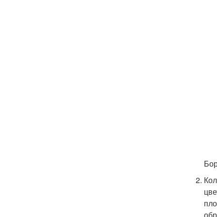
Бор
Кол
цве
пло
обр