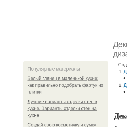
Дек
диз
Сод
Популярные материалы
Д
Белый глянец в маленькой кухне:
Д
как правильно подобрать фартук из
плитки
Лучшие варианты отделки стен в
кухне. Варианты отделки стен на
Дек
кухне
Создай свою косметичку и сумку