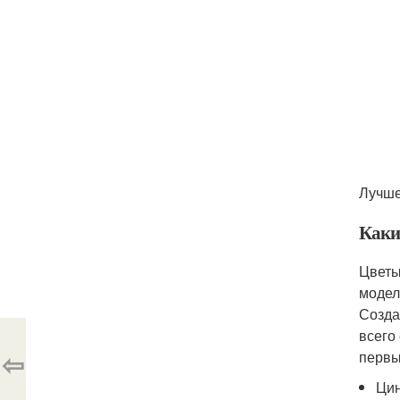
Лучше
Каки
Цветы
модел
Созда
всего
⇦
первы
Цин