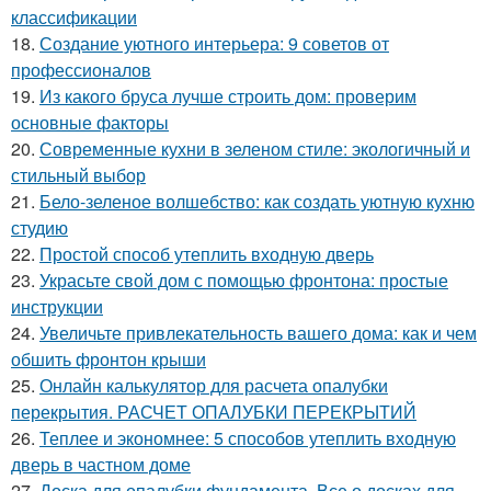
классификации
18.
Создание уютного интерьера: 9 советов от
профессионалов
19.
Из какого бруса лучше строить дом: проверим
основные факторы
20.
Современные кухни в зеленом стиле: экологичный и
стильный выбор
21.
Бело-зеленое волшебство: как создать уютную кухню
студию
22.
Простой способ утеплить входную дверь
23.
Украсьте свой дом с помощью фронтона: простые
инструкции
24.
Увеличьте привлекательность вашего дома: как и чем
обшить фронтон крыши
25.
Онлайн калькулятор для расчета опалубки
перекрытия. РАСЧЕТ ОПАЛУБКИ ПЕРЕКРЫТИЙ
26.
Теплее и экономнее: 5 способов утеплить входную
дверь в частном доме
27.
Доска для опалубки фундамента. Все о досках для