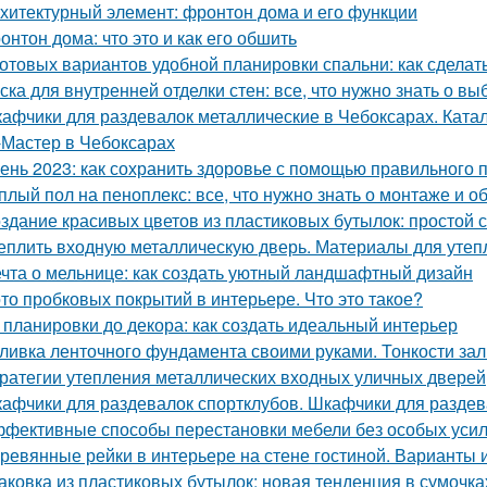
хитектурный элемент: фронтон дома и его функции
онтон дома: что это и как его обшить
готовых вариантов удобной планировки спальни: как сдела
ска для внутренней отделки стен: все, что нужно знать о вы
афчики для раздевалок металлические в Чебоксарах. Ката
Мастер в Чебоксарах
ень 2023: как сохранить здоровье с помощью правильного 
плый пол на пеноплекс: все, что нужно знать о монтаже и 
здание красивых цветов из пластиковых бутылок: простой с
еплить входную металлическую дверь. Материалы для утеп
чта о мельнице: как создать уютный ландшафтный дизайн
то пробковых покрытий в интерьере. Что это такое?
 планировки до декора: как создать идеальный интерьер
ливка ленточного фундамента своими руками. Тонкости за
ратегии утепления металлических входных уличных дверей
афчики для раздевалок спортклубов. Шкафчики для раздева
фективные способы перестановки мебели без особых уси
ревянные рейки в интерьере на стене гостиной. Варианты
аковка из пластиковых бутылок: новая тенденция в сумочка