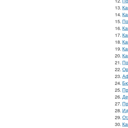
12.
По
13.
Ка
14.
Ка
15.
По
16.
Ка
17.
Ка
18.
Ка
19.
Ка
20.
Ка
21.
По
22.
Ор
23.
Аф
24.
Бю
25.
Пр
26.
Де
27.
Пр
28.
Ид
29.
От
30.
Ка