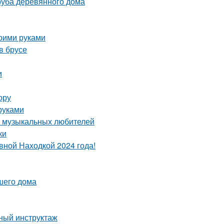
руба деревянного дома
воими руками
в брусе
и
ору
руками
а музыкальных любителей
ки
вной Находкой 2024 года!
шего дома
бный инструктаж