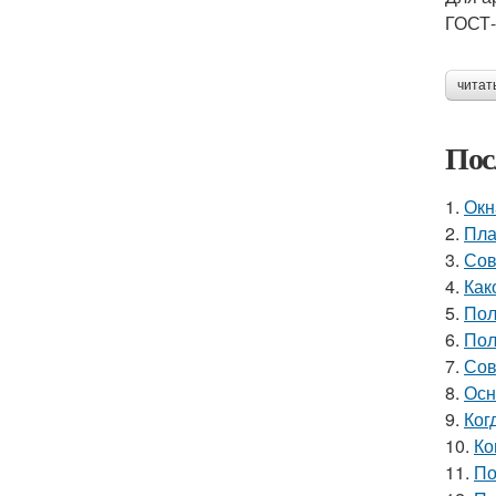
ГОСТ-
читат
Пос
1.
Окн
2.
Пла
3.
Сов
4.
Как
5.
Пол
6.
Пол
7.
Сов
8.
Осн
9.
Ког
10.
Ко
11.
По