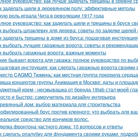
лное руководство: как лучше заделать трещины в бревне с
к заделать щели в деревянном полу: эффективные методы
кую роль играла Чита в революции 1917 года
лное руководство: как заделать щели и трещины в брусе с
к выбрать шпаклевку для дерева: советы по заделке щелей 
к заделать трещины в доме из бруса: пошаговая инструкция
к выбрать лучшие гаражные ворота: советы и рекомендаци
к выбрать гаражные ворота: важные моменты
кие бывают ворота для гаража: полное руководство по выб
шаговая инструкция: как сделать гаражные ворота своими 
кестр CAGMO Тюмень: как местная группа покорила сердц
иша концертов группы Анимация в Москве: даты и площад
джетный крем - несмывашка от бренда 19lab стал моей гла
осто и быстро: самоучитель по дизайну интерьера
ревянный дом: выбор материала для строительства
офилированный брус против клееного: что выбрать для ва
еальное средство для кончиков волос.
делка фронтона частного дома: 10 вопросов и ответы
к сделать опалубку для фундамента своими руками: подро