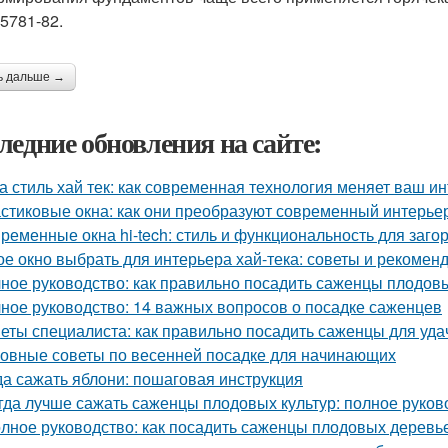
5781-82.
ь дальше →
ледние обновления на сайте:
а стиль хай тек: как современная технология меняет ваш и
стиковые окна: как они преобразуют современный интерье
ременные окна hi-tech: стиль и функциональность для заго
ое окно выбрать для интерьера хай-тека: советы и рекомен
ное руководство: как правильно посадить саженцы плодов
ное руководство: 14 важных вопросов о посадке саженцев
еты специалиста: как правильно посадить саженцы для уда
овные советы по весенней посадке для начинающих
да сажать яблони: пошаговая инструкция
гда лучше сажать саженцы плодовых культур: полное руков
лное руководство: как посадить саженцы плодовых деревье