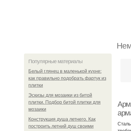
Нем
Популярные материалы
Белый глянец в маленькой кухне:
как правильно подобрать фартук из
плитки
Эскизы для мозаики из битой
плитки. Подбор битой плитки для
Арм
мозаики
арм
Конструкция душа летнего. Как
Сталь
построить летний душ своими
требо