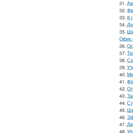
31.
Ар
32.
Фр
33.
8 
34.
До
35.
Шк
Офис-
36.
Ос
37.
Те
38.
Со
39.
Ут
40.
Ме
41.
Фо
42.
От
43.
За
44.
Ст
45.
Шк
46.
Эф
47.
Де
48.
Уп