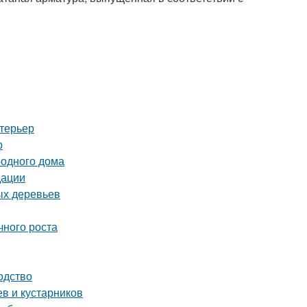
нтерьер
р
родного дома
дации
ых деревьев
чного роста
одство
в и кустарников