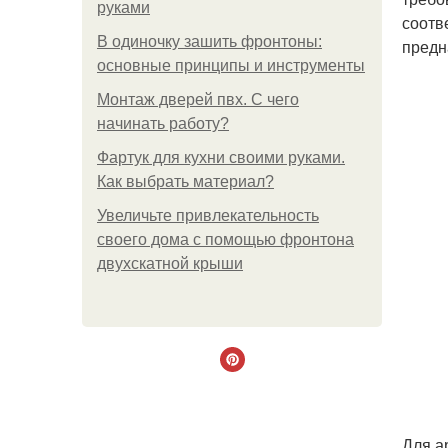
руками
соотв
В одиночку зашить фронтоны:
предн
основные принципы и инструменты
Монтаж дверей пвх. С чего
начинать работу?
Фартук для кухни своими руками.
Как выбрать материал?
Увеличьте привлекательность
своего дома с помощью фронтона
двухскатной крыши
Для а