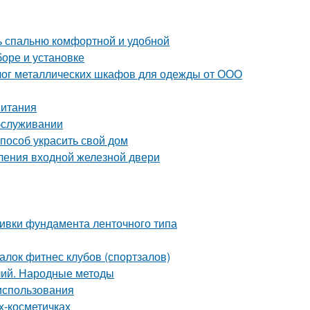
ть спальню комфортной и удобной
боре и установке
лог металлических шкафов для одежды от ООО
питания
обслуживании
пособ украсить свой дом
ления входной железной двери
ливки фундамента ленточного типа
лок фитнес клубов (спортзалов)
лий. Народные методы
 использования
х-косметичках