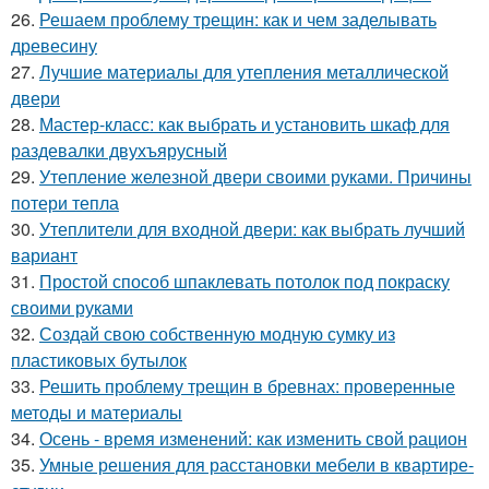
26.
Решаем проблему трещин: как и чем заделывать
древесину
27.
Лучшие материалы для утепления металлической
двери
28.
Мастер-класс: как выбрать и установить шкаф для
раздевалки двухъярусный
29.
Утепление железной двери своими руками. Причины
потери тепла
30.
Утеплители для входной двери: как выбрать лучший
вариант
31.
Простой способ шпаклевать потолок под покраску
своими руками
32.
Создай свою собственную модную сумку из
пластиковых бутылок
33.
Решить проблему трещин в бревнах: проверенные
методы и материалы
34.
Осень - время изменений: как изменить свой рацион
35.
Умные решения для расстановки мебели в квартире-