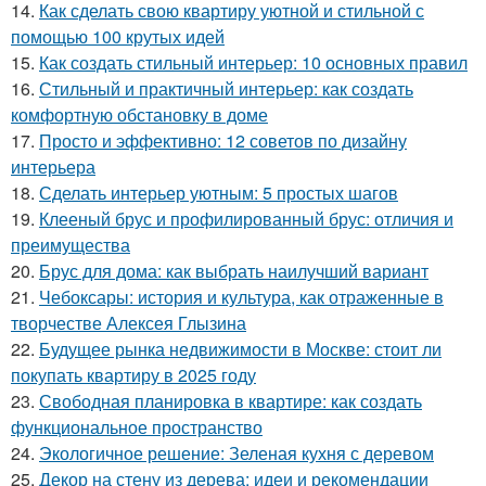
14.
Как сделать свою квартиру уютной и стильной с
помощью 100 крутых идей
15.
Как создать стильный интерьер: 10 основных правил
16.
Стильный и практичный интерьер: как создать
комфортную обстановку в доме
17.
Просто и эффективно: 12 советов по дизайну
интерьера
18.
Сделать интерьер уютным: 5 простых шагов
19.
Клееный брус и профилированный брус: отличия и
преимущества
20.
Брус для дома: как выбрать наилучший вариант
21.
Чебоксары: история и культура, как отраженные в
творчестве Алексея Глызина
22.
Будущее рынка недвижимости в Москве: стоит ли
покупать квартиру в 2025 году
23.
Свободная планировка в квартире: как создать
функциональное пространство
24.
Экологичное решение: Зеленая кухня с деревом
25.
Декор на стену из дерева: идеи и рекомендации