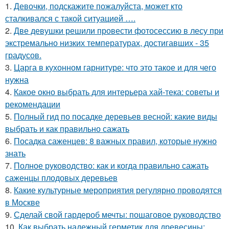
1.
Девочки, подскажите пожалуйста, может кто
сталкивался с такой ситуацией ….
2.
Две девушки решили провести фотосессию в лесу при
экстремально низких температурах, достигавших - 35
градусов.
3.
Царга в кухонном гарнитуре: что это такое и для чего
нужна
4.
Какое окно выбрать для интерьера хай-тека: советы и
рекомендации
5.
Полный гид по посадке деревьев весной: какие виды
выбрать и как правильно сажать
6.
Посадка саженцев: 8 важных правил, которые нужно
знать
7.
Полное руководство: как и когда правильно сажать
саженцы плодовых деревьев
8.
Какие культурные мероприятия регулярно проводятся
в Москве
9.
Сделай свой гардероб мечты: пошаговое руководство
10.
Как выбрать надежный герметик для древесины: