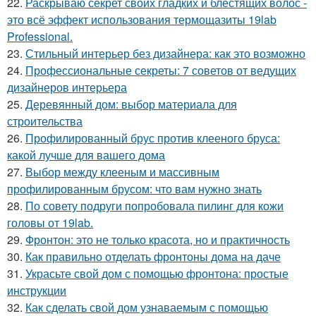
22.
Раскрываю секрет своих гладких и блестящих волос -
это всё эффект использования термощазиты 19lab
Professional.
23.
Стильный интерьер без дизайнера: как это возможно
24.
Профессиональные секреты: 7 советов от ведущих
дизайнеров интерьера
25.
Деревянный дом: выбор материала для
строительства
26.
Профилированный брус против клееного бруса:
какой лучше для вашего дома
27.
Выбор между клееным и массивным
профилированным брусом: что вам нужно знать
28.
По совету подруги попробовала пилинг для кожи
головы от 19lab.
29.
Фронтон: это не только красота, но и практичность
30.
Как правильно отделать фронтоны дома на даче
31.
Украсьте свой дом с помощью фронтона: простые
инструкции
32.
Как сделать свой дом узнаваемым с помощью