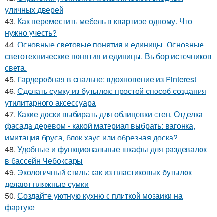
уличных дверей
43.
Как переместить мебель в квартире одному. Что
нужно учесть?
44.
Основные световые понятия и единицы. Основные
светотехнические понятия и единицы. Выбор источников
света.
45.
Гардеробная в спальне: вдохновение из Pinterest
46.
Сделать сумку из бутылок: простой способ создания
утилитарного аксессуара
47.
Какие доски выбирать для облицовки стен. Отделка
фасада деревом - какой материал выбрать: вагонка,
имитация бруса, блок хаус или обрезная доска?
48.
Удобные и функциональные шкафы для раздевалок
в бассейн Чебоксары
49.
Экологичный стиль: как из пластиковых бутылок
делают пляжные сумки
50.
Создайте уютную кухню с плиткой мозаики на
фартуке