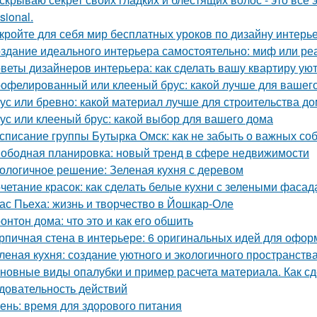
sional.
кройте для себя мир бесплатных уроков по дизайну интерь
здание идеального интерьера самостоятельно: миф или ре
веты дизайнеров интерьера: как сделать вашу квартиру у
офелированный или клееный брус: какой лучше для вашег
ус или бревно: какой материал лучше для строительства д
ус или клееный брус: какой выбор для вашего дома
списание группы Бутырка Омск: как не забыть о важных со
ободная планировка: новый тренд в сфере недвижимости
ологичное решение: Зеленая кухня с деревом
четание красок: как сделать белые кухни с зелеными фаса
ас Пьеха: жизнь и творчество в Йошкар-Оле
онтон дома: что это и как его обшить
рпичная стена в интерьере: 6 оригинальных идей для офо
леная кухня: создание уютного и экологичного пространств
новные виды опалубки и пример расчета материала. Как сд
довательность действий
ень: время для здорового питания