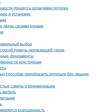
й
онкости процесса шпаклевки потолка
боре и установке
ами
ую дверь своими руками
ни
правильный выбор
й способ помочь окружающей среде
очные фундаменты
обенности конструкции
веты
тых способов преобразить интерьер без лишних
ростые советы и рекомендации
ь мебель
 питания
ь
змеряется освещенность