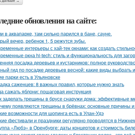
ь дальше →
ледние обновления на сайте:
и в аквапарке, там сильно парился в бане, сауне.
рый вечер, ребенок 1, 5 режутся зубы.
ременные интерьеры с хай-тек окнами: как создать стильно
ременные окна hi-tech: стиль и функциональность для заго
енняя посадка деревьев и кустарников: полное руководств
ный гид по посадке деревьев весной: какие виды выбрать и
ие парки есть в Ульяновске
адка саженцев: 8 важных правил, которые нужно знать
да сажать яблони: пошаговая инструкция
к заделать трещины в брусе снаружи дома: эффективные м
чему появляются трещины в брёвнах: основные причины 
кие возможности для шопинга есть в Улан-Удэ
кие фестивали и праздники регулярно проводятся в Нижне
уппа «Любэ» в Оренбурге: даты концертов и стоимость бил
скрываю секрет своих гладких и блестящих волос - это вс