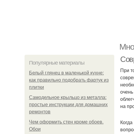
Мно
Сов
Популярные материалы
При т
Белый глянец в маленькой кухне:
совре
как правильно подобрать фартук из
необх
плитки
очень
Самодельное крыльцо из металла:
облег
простые инструкции для домашних
на про
ремонтов
Когда
Чем оформить стен кроме обоев.
вопро
Обои