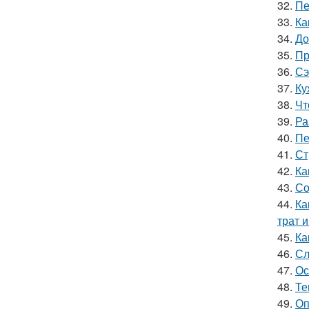
32.
Пе
33.
Ка
34.
До
35.
Пр
36.
Сэ
37.
Ку
38.
Чт
39.
Ра
40.
Пе
41.
Ст
42.
Ка
43.
Со
44.
Ка
трат 
45.
Ка
46.
Сл
47.
Ос
48.
Те
49.
Оп