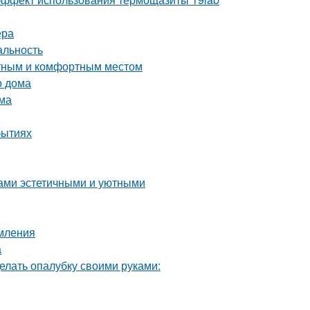
ера
альность
ютным и комфортным местом
о дома
ома
бытиях
дами эстетичными и уютными
рмления
а
елать опалубку своими руками: