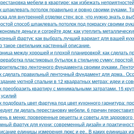
рестановка мебели в квартире: как избежать неприятносте
к шпаклевать потолок правильно и ровно своими руками. Т
ска для внутренней отделки стен: все, что нужно знать о вы
остой способ шпаклевать потолок под покраску своими рук
кономьте деньги и согрейте дом: как утеплить металлическ
хонный фартук: как выбрать лучший вариант для вашей кух
о такое светильник настенный описание.
зница между хорошей и плохой планировкой: как сделать 
реработка пластиковых бутылок в стильную сумку: просто
роительство ленточного фундамента своими руками. Лент
к сделать правильный ленточный фундамент для дома.. Ос
здание уютной спальни в 12 квадратных метрах: идеи и со
к преобразить квартиру с минимальными затратами. 15 кру
и усилий
к подобрать цвет фартука под цвет кухонного гарнитура: п
едует ли делать перестановку мебели. 6 причин переставит
ень в меню: проверенные рецепты и советы для здорового
мный фартук для кухни: современный дизайн и практичност
исание единицы измерения люкс и ее.. В каких единицах и