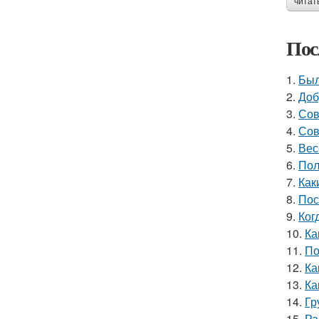
читат
Пос
1.
Был
2.
Доб
3.
Сов
4.
Сов
5.
Вес
6.
Пол
7.
Как
8.
Пос
9.
Ког
10.
Ка
11.
По
12.
Ка
13.
Ка
14.
Гр
15.
Ра