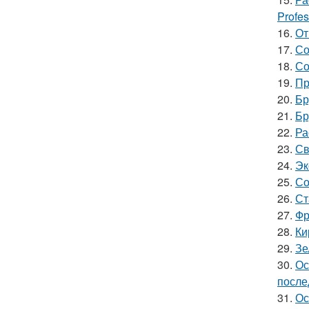
Profes
16.
От
17.
Со
18.
Со
19.
Пр
20.
Бр
21.
Бр
22.
Ра
23.
Св
24.
Эк
25.
Со
26.
Ст
27.
Фр
28.
Ки
29.
Зе
30.
Ос
после
31.
Ос