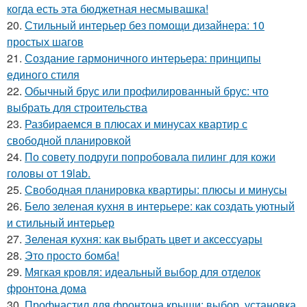
когда есть эта бюджетная несмывашка!
20.
Стильный интерьер без помощи дизайнера: 10
простых шагов
21.
Создание гармоничного интерьера: принципы
единого стиля
22.
Обычный брус или профилированный брус: что
выбрать для строительства
23.
Разбираемся в плюсах и минусах квартир с
свободной планировкой
24.
По совету подруги попробовала пилинг для кожи
головы от 19lab.
25.
Свободная планировка квартиры: плюсы и минусы
26.
Бело зеленая кухня в интерьере: как создать уютный
и стильный интерьер
27.
Зеленая кухня: как выбрать цвет и аксессуары
28.
Это просто бомба!
29.
Мягкая кровля: идеальный выбор для отделок
фронтона дома
30.
Профнастил для фронтона крыши: выбор, установка