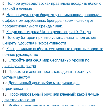
5.
Полное руководство: как правильно посадить яблоню
весной и осенью
6.
Нашла идеальную бюджетну несмывашку сравнимую
с эффектом зарубежных брендов - крем - флюид от
профессионального бренда 19lab.
7.
Какую роль играла Чита в революции 1917 года
8.
Почему батареи принято устанавливать под окном:
Секреты удобства и эффективности
9.
Как правильно выбрать секционные гаражные ворота:
полное руководство
10.
Откройте для себя мир бесплатных уроков по
дизайну интерьера
11.
Простота и элегантность: как сделать гостиную
уютным местом
12.
Деревянный дом: выбор материала для
строительства
13.
Профилированный брус или клееный: какой лучше
для строительства
14.
Выбор строительных материалов: что лучше для