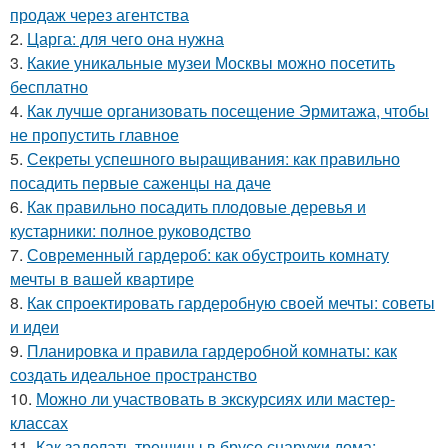
продаж через агентства
2.
Царга: для чего она нужна
3.
Какие уникальные музеи Москвы можно посетить
бесплатно
4.
Как лучше организовать посещение Эрмитажа, чтобы
не пропустить главное
5.
Секреты успешного выращивания: как правильно
посадить первые саженцы на даче
6.
Как правильно посадить плодовые деревья и
кустарники: полное руководство
7.
Современный гардероб: как обустроить комнату
мечты в вашей квартире
8.
Как спроектировать гардеробную своей мечты: советы
и идеи
9.
Планировка и правила гардеробной комнаты: как
создать идеальное пространство
10.
Можно ли участвовать в экскурсиях или мастер-
классах
11.
Как заделать трещины в брусе снаружи дома: