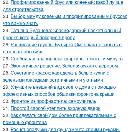
22.
Профилированный брус или клееный: какой лучше
для строительства
23.
Выбор между клееным и профилированным брусом:
что важно знать
24.
Татьяна Буланова: Краснодарский баскетбольный
проект, который покорил Европу
25.
Расписание группы Бутырка Омск: как не забыть о
важных событиях
26.
Свободная планировка квартиры: плюсы и минусы
27.
Экологичное решение: Зеленая кухня с деревом
28.
Сочетание красок: как сделать белые кухни с
зелеными фасадами эстетичными и уютными
29.
Улучшите внешний вид своего дома с помощью
эффективных способов обшивки фронтона крыши
30.
Фронтон из профнастила: самоучитель
31.
Простой способ утеплить входную дверь
32.
Как сделать свой дом более привлекательным с
помощью фронтона
33.
Расчет опалубки для фундамента своими руками.