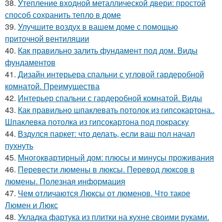
38.
Утепление входной металлической двери: простой
способ сохранить тепло в доме
39.
Улучшите воздух в вашем доме с помощью
приточной вентиляции
40.
Как правильно залить фундамент под дом. Виды
фундаментов
41.
Дизайн интерьера спальни с угловой гардеробной
комнатой. Преимущества
42.
Интерьер спальни с гардеробной комнатой. Виды
43.
Как правильно шпаклевать потолок из гипсокартона..
Шпаклевка потолка из гипсокартона под покраску
44.
Вздулся паркет: что делать, если ваш пол начал
пухнуть
45.
Многоквартирный дом: плюсы и минусы проживания
46.
Перевести люмены в люксы. Перевод люксов в
люмены. Полезная информация
47.
Чем отличаются Люксы от люменов. Что такое
Люмен и Люкс
48.
Укладка фартука из плитки на кухне своими руками.