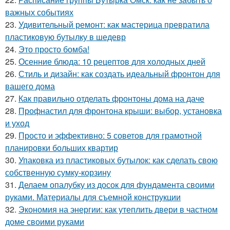
важных событиях
23.
Удивительный ремонт: как мастерица превратила
пластиковую бутылку в шедевр
24.
Это просто бомба!
25.
Осенние блюда: 10 рецептов для холодных дней
26.
Стиль и дизайн: как создать идеальный фронтон для
вашего дома
27.
Как правильно отделать фронтоны дома на даче
28.
Профнастил для фронтона крыши: выбор, установка
и уход
29.
Просто и эффективно: 5 советов для грамотной
планировки больших квартир
30.
Упаковка из пластиковых бутылок: как сделать свою
собственную сумку-корзину
31.
Делаем опалубку из досок для фундамента своими
руками. Материалы для съемной конструкции
32.
Экономия на энергии: как утеплить двери в частном
доме своими руками