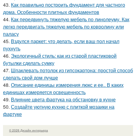
43.
Как правильно построить фундамент для частного
дома. Особенности плитных фундаментов
44.
Как передвинуть тяжелую мебель по линолеуму. Как
легко передвигать тяжелую мебель по ковролину или
паласу
45.
Вздулся паркет: что делать, если ваш пол начал
пухнуть
46.
Экологичный стиль: как из старой пластиковой
бутылки сделать сумку
47.
Шпаклевать потолок из гипсокартона: простой способ
сделать свой дом лучше
48.
Описание единицы измерения люкс и ее.. В каких
единицах измеряется освещенность
49.
Влияние цвета фартука на обстановку в кухне
50.
Создайте уютную кухню с плиткой мозаики на
фартуке
© 2026 Дизайн интерьера