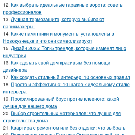
12.
Как выбрать идеальные гаражные ворота: советы
профессионалов
13.
Лучшая термозащита, которую выбирают
парикмахеры!
14.
Какие памятники и монументы установлены в
Новокузнецке и что они символизируют
15.
Дизайн 2025: Топ-5 трендов, которые изменят лицо
индустрии
16.
Как сделать свой дом красивым без помощи
дизайнера
17.
Как создать стильный интерьер: 10 основных правил
18.
Просто и эффективно: 10 шагов к идеальному стилю
интерьера
19.
Профилированный брус против клееного: какой
лучше для вашего дома
20.
Выбор строительных материалов: что лучше для
строительства дома
21.
Квартира с ремонтом или без отделки: что выбрать
22.
Расписание группы Бутырка Омск: как не забыть о