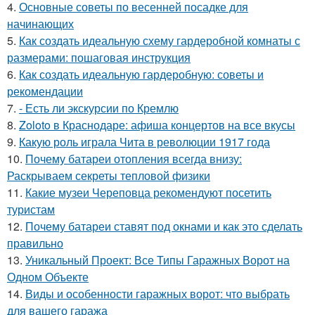
4.
Основные советы по весенней посадке для
начинающих
5.
Как создать идеальную схему гардеробной комнаты с
размерами: пошаговая инструкция
6.
Как создать идеальную гардеробную: советы и
рекомендации
7.
- Есть ли экскурсии по Кремлю
8.
Zoloto в Краснодаре: афиша концертов на все вкусы
9.
Какую роль играла Чита в революции 1917 года
10.
Почему батареи отопления всегда внизу:
Раскрываем секреты тепловой физики
11.
Какие музеи Череповца рекомендуют посетить
туристам
12.
Почему батареи ставят под окнами и как это сделать
правильно
13.
Уникальный Проект: Все Типы Гаражных Ворот на
Одном Объекте
14.
Виды и особенности гаражных ворот: что выбрать
для вашего гаража