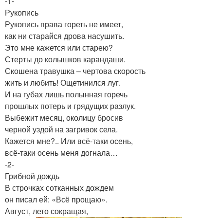
-1-
Рукопись
Рукопись права гореть не имеет,
как ни старайся дрова насушить.
Это мне кажется или старею?
Стерты до колышков карандаши.
Скошена травушка – чертова скорость
жить и любить! Ощетинился луг.
И на губах лишь полынная горечь
прошлых потерь и грядущих разлук.
Выбежит месяц, околицу бросив
черной уздой на загривок села.
Кажется мне?.. Или всё-таки осень,
всё-таки осень меня догнала…
-2-
Грибной дождь
В строчках сотканных дождем
он писал ей: «Всё прощаю».
Август, лето сокращая,