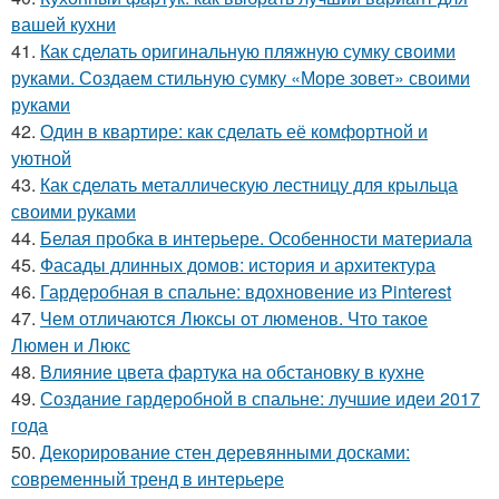
вашей кухни
41.
Как сделать оригинальную пляжную сумку своими
руками. Создаем стильную сумку «Море зовет» своими
руками
42.
Один в квартире: как сделать её комфортной и
уютной
43.
Как сделать металлическую лестницу для крыльца
своими руками
44.
Белая пробка в интерьере. Особенности материала
45.
Фасады длинных домов: история и архитектура
46.
Гардеробная в спальне: вдохновение из Pinterest
47.
Чем отличаются Люксы от люменов. Что такое
Люмен и Люкс
48.
Влияние цвета фартука на обстановку в кухне
49.
Создание гардеробной в спальне: лучшие идеи 2017
года
50.
Декорирование стен деревянными досками:
современный тренд в интерьере