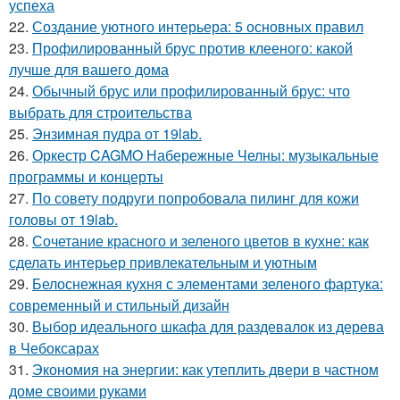
успеха
22.
Создание уютного интерьера: 5 основных правил
23.
Профилированный брус против клееного: какой
лучше для вашего дома
24.
Обычный брус или профилированный брус: что
выбрать для строительства
25.
Энзимная пудра от 19lab.
26.
Оркестр CAGMO Набережные Челны: музыкальные
программы и концерты
27.
По совету подруги попробовала пилинг для кожи
головы от 19lab.
28.
Сочетание красного и зеленого цветов в кухне: как
сделать интерьер привлекательным и уютным
29.
Белоснежная кухня с элементами зеленого фартука:
современный и стильный дизайн
30.
Выбор идеального шкафа для раздевалок из дерева
в Чебоксарах
31.
Экономия на энергии: как утеплить двери в частном
доме своими руками