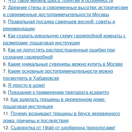
1.
Что такое мебель царга: понятие и особенности
2.
Древние стены и современные высотки: исторические
и современные достопримечательности Москвы
3.
Правильная посадка саженцев весной: советы и
рекомендации
4.
Как создать идеальную схему гардеробной комнаты с
размерами: пошаговая инструкция
5.
Как не допустить распространенные ошибки при
создании гардеробной
6.
Какие уникальные сувениры можно купить в Москве
7.
Какие основные достопримечательности можно
посмотреть в Хабаровске
8.
Я просто в шоке!
9.
Показания к применению препарата ксарелто
10.
Как заделать трещины в деревянном доме:
пошаговая инструкция
11.
Почему возникают трещины в брусе деревянного
дома: причины и последствия
12.
Сыворотка от 19lab от одобренна трихологами!