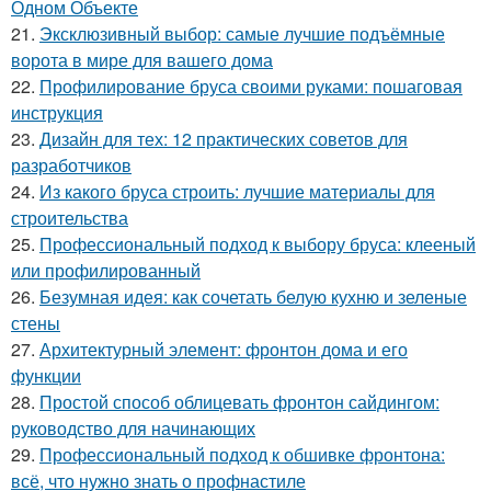
Одном Объекте
21.
Эксклюзивный выбор: самые лучшие подъёмные
ворота в мире для вашего дома
22.
Профилирование бруса своими руками: пошаговая
инструкция
23.
Дизайн для тех: 12 практических советов для
разработчиков
24.
Из какого бруса строить: лучшие материалы для
строительства
25.
Профессиональный подход к выбору бруса: клееный
или профилированный
26.
Безумная идея: как сочетать белую кухню и зеленые
стены
27.
Архитектурный элемент: фронтон дома и его
функции
28.
Простой способ облицевать фронтон сайдингом:
руководство для начинающих
29.
Профессиональный подход к обшивке фронтона:
всё, что нужно знать о профнастиле