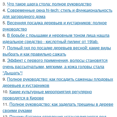
3.
Что такое царга стола: полное руководство
4.
Современные окна hi-tech: стиль и функциональность
для загородного дома
5.
Весенняя посадка деревьев и кустарников: полное
руководство
6.
В борьбе с прыщами и неровным тоном лица нашла
идеальное средство - кислотный пилинг от 19lab.
7.
Полный гид по посадке деревьев весной: какие виды
выбрать и как правильно сажать
8.
Эффект с первого применения, волосы становятся
очень рассыпчатыми, мягкими, а кожа головы стала
"Дышать"!
9.
Полное руководство: как посадить саженцы плодовых
деревьев и кустарников
10.
Какие культурные мероприятия регулярно
проводятся в Кирове
11.
Полное руководство: как заделать трещины в дереве
своими руками
12.
Почему батареи отопления устанавливаются под