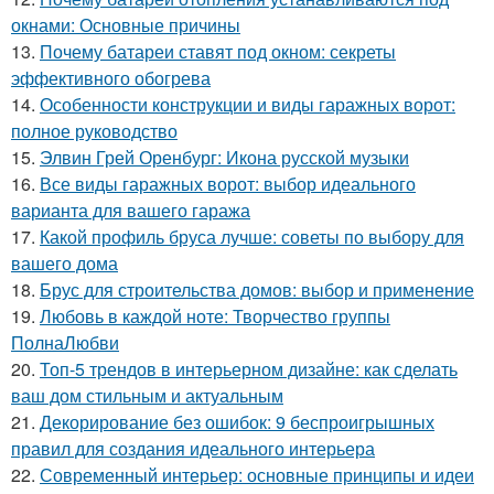
окнами: Основные причины
13.
Почему батареи ставят под окном: секреты
эффективного обогрева
14.
Особенности конструкции и виды гаражных ворот:
полное руководство
15.
Элвин Грей Оренбург: Икона русской музыки
16.
Все виды гаражных ворот: выбор идеального
варианта для вашего гаража
17.
Какой профиль бруса лучше: советы по выбору для
вашего дома
18.
Брус для строительства домов: выбор и применение
19.
Любовь в каждой ноте: Творчество группы
ПолнаЛюбви
20.
Топ-5 трендов в интерьерном дизайне: как сделать
ваш дом стильным и актуальным
21.
Декорирование без ошибок: 9 беспроигрышных
правил для создания идеального интерьера
22.
Современный интерьер: основные принципы и идеи